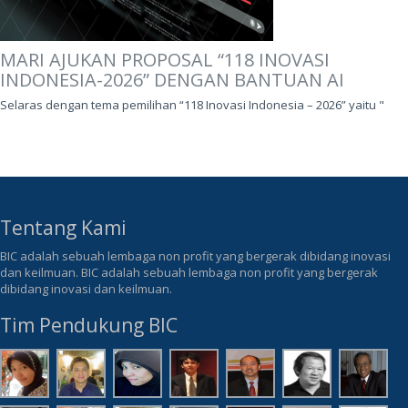
MARI AJUKAN PROPOSAL “118 INOVASI
INDONESIA-2026” DENGAN BANTUAN AI
Selaras dengan tema pemilihan “118 Inovasi Indonesia – 2026” yaitu "
Tentang Kami
BIC adalah sebuah lembaga non profit yang bergerak dibidang inovasi
dan keilmuan. BIC adalah sebuah lembaga non profit yang bergerak
dibidang inovasi dan keilmuan.
Tim Pendukung BIC