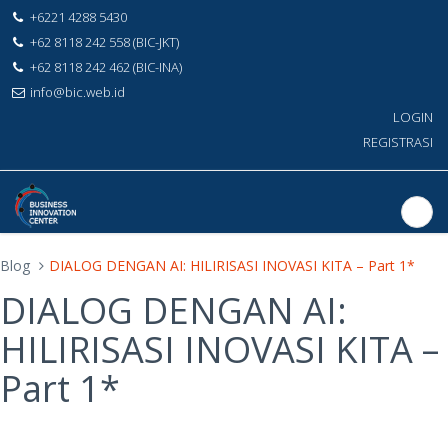
+6221 4288 5430
+62 8118 242 558 (BIC-JKT)
+62 8118 242 462 (BIC-INA)
info@bic.web.id
LOGIN
REGISTRASI
Blog
DIALOG DENGAN AI: HILIRISASI INOVASI KITA – Part 1*
DIALOG DENGAN AI:
HILIRISASI INOVASI KITA –
Part 1*