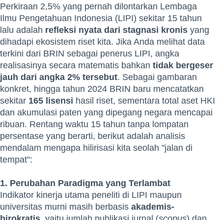
Perkiraan 2,5% yang pernah dilontarkan Lembaga
Ilmu Pengetahuan Indonesia (LIPI) sekitar 15 tahun
lalu adalah
refleksi nyata dari stagnasi kronis
yang
dihadapi ekosistem riset kita. Jika Anda melihat data
terkini dari BRIN sebagai penerus LIPI, angka
realisasinya secara matematis bahkan
tidak bergeser
jauh dari angka 2% tersebut
. Sebagai gambaran
konkret, hingga tahun 2024 BRIN baru mencatatkan
sekitar
165 lisensi
hasil riset, sementara total aset HKI
dan akumulasi paten yang dipegang negara mencapai
ribuan. Rentang waktu 15 tahun tanpa lompatan
persentase yang berarti, berikut adalah analisis
mendalam mengapa hilirisasi kita seolah "jalan di
tempat":
1. Perubahan Paradigma yang Terlambat
Indikator kinerja utama peneliti di LIPI maupun
universitas murni masih berbasis
akademis-
birokratis
, yaitu jumlah publikasi jurnal (
scopus
) dan