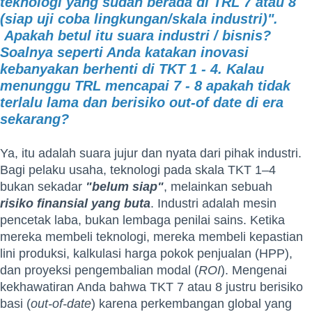
teknologi yang sudah berada di TRL 7 atau 8
(siap uji coba lingkungan/skala industri)".
Apakah betul itu suara industri / bisnis?
Soalnya seperti Anda katakan inovasi
kebanyakan berhenti di TKT 1 - 4. Kalau
menunggu TRL mencapai 7 - 8 apakah tidak
terlalu lama dan berisiko out-of date di era
sekarang?
Ya, itu adalah suara jujur dan nyata dari pihak industri.
Bagi pelaku usaha, teknologi pada skala TKT 1–4
bukan sekadar
"belum siap"
, melainkan sebuah
risiko finansial yang buta
. Industri adalah mesin
pencetak laba, bukan lembaga penilai sains. Ketika
mereka membeli teknologi, mereka membeli kepastian
lini produksi, kalkulasi harga pokok penjualan (HPP),
dan proyeksi pengembalian modal (
ROI
). Mengenai
kekhawatiran Anda bahwa TKT 7 atau 8 justru berisiko
basi (
out-of-date
) karena perkembangan global yang