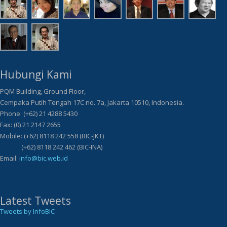
Hubungi Kami
PQM Building, Ground Floor,
Cempaka Putih Tengah 17C no. 7a, Jakarta 10510, Indonesia.
Phone: (+62) 21 4288 5430
Fax: (0) 21 2147 2655
Mobile: (+62) 8118 242 558 (BIC-JKT)
(+62) 8118 242 462 (BIC-INA)
Email:
info@bic.web.id
Latest Tweets
Tweets by InfoBIC