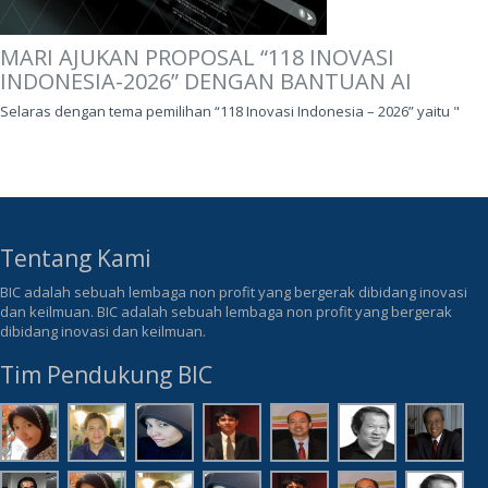
MARI AJUKAN PROPOSAL “118 INOVASI
INDONESIA-2026” DENGAN BANTUAN AI
Selaras dengan tema pemilihan “118 Inovasi Indonesia – 2026” yaitu "
Tentang Kami
BIC adalah sebuah lembaga non profit yang bergerak dibidang inovasi
dan keilmuan. BIC adalah sebuah lembaga non profit yang bergerak
dibidang inovasi dan keilmuan.
Tim Pendukung BIC