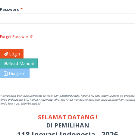
Password
*
Forget Password?
Login
Read Manual
Diagram
* Simpanlah baik-baik username (e-mail) dan password Anda, karena itu satu-satunya akses ke proposal
Anda di database BIC, hanya Anda yang tahu. Jika Anda mengalami kesulitan apapun, laporkan masalah
Anda ke e-mail : info@bic.web.id
SELAMAT DATANG !
DI PEMILIHAN
118 Inovasi Indonesia - 2026