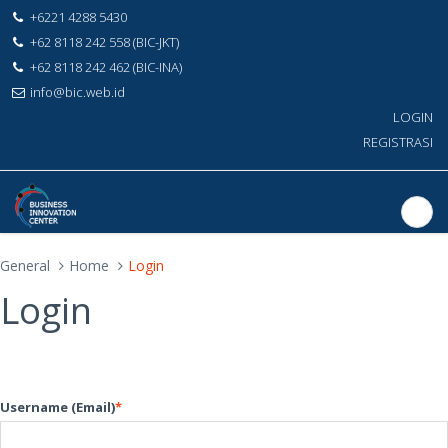
+6221 4288 5430
+62 8118 242 558 (BIC-JKT)
+62 8118 242 462 (BIC-INA)
info@bic.web.id
LOGIN
REGISTRASI
General
Home
Login
Login
Username (Email)
*