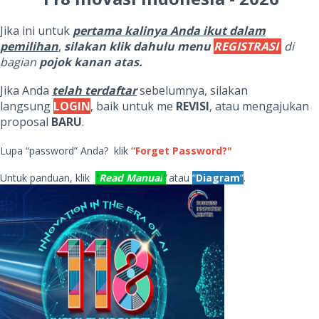
Jika ini untuk
pertama kalinya Anda ikut dalam
pemilihan
,
silakan klik dahulu menu
REGISTRASI
di
bagian
pojok kanan atas.
Jika Anda
telah terdaftar
sebelumnya, silakan
langsung
LOGIN
, baik untuk me
REVISI
, atau mengajukan
proposal
BARU
.
Lupa “password” Anda? klik
“Forget Password?"
Untuk panduan, klik
“
Read Manual
”
atau
“
Diagram
”
.