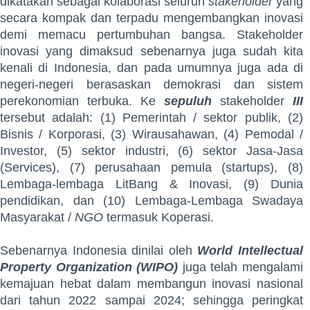
dikatakan sebagai kolaborasi seluruh
stakeholder
yang
secara kompak dan terpadu mengembangkan inovasi
demi memacu pertumbuhan bangsa. Stakeholder
inovasi yang dimaksud sebenarnya juga sudah kita
kenali di Indonesia, dan pada umumnya juga ada di
negeri-negeri berasaskan demokrasi dan sistem
perekonomian terbuka. Ke
sepuluh
stakeholder
III
tersebut adalah: (1) Pemerintah / sektor publik, (2)
Bisnis / Korporasi, (3) Wirausahawan, (4) Pemodal /
Investor, (5) sektor industri, (6) sektor Jasa-Jasa
(Services), (7) perusahaan pemula (startups), (8)
Lembaga-lembaga LitBang & Inovasi, (9) Dunia
pendidikan, dan (10) Lembaga-Lembaga Swadaya
Masyarakat /
NGO
termasuk Koperasi.
Sebenarnya Indonesia dinilai oleh
World Intellectual
Property Organization (WIPO)
juga telah mengalami
kemajuan hebat dalam membangun inovasi nasional
dari tahun 2022 sampai 2024; sehingga peringkat