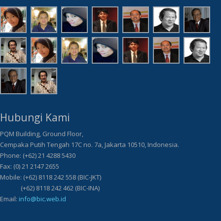
Hubungi Kami
PQM Building, Ground Floor,
Cempaka Putih Tengah 17C no. 7a, Jakarta 10510, Indonesia.
Phone: (+62) 21 4288 5430
Fax: (0) 21 2147 2655
Mobile: (+62) 8118 242 558 (BIC-JKT)
(+62) 8118 242 462 (BIC-INA)
Email:
info@bic.web.id