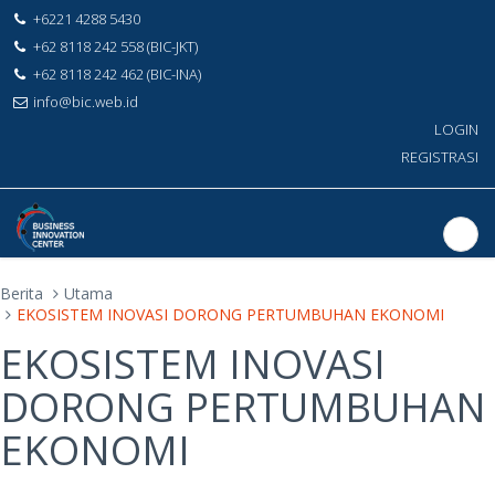
+6221 4288 5430
+62 8118 242 558 (BIC-JKT)
+62 8118 242 462 (BIC-INA)
info@bic.web.id
LOGIN
REGISTRASI
Berita
Utama
EKOSISTEM INOVASI DORONG PERTUMBUHAN EKONOMI
EKOSISTEM INOVASI
DORONG PERTUMBUHAN
EKONOMI