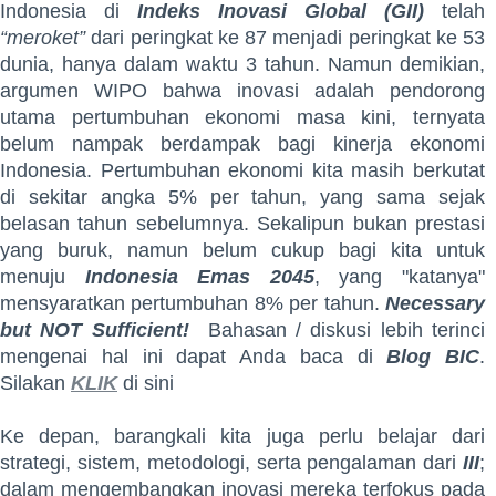
Indonesia di
Indeks Inovasi Global (GII)
telah
“meroket”
dari peringkat ke 87 menjadi peringkat ke 53
dunia, hanya dalam waktu 3 tahun. Namun demikian,
argumen WIPO bahwa inovasi adalah pendorong
utama pertumbuhan ekonomi masa kini, ternyata
belum nampak berdampak bagi kinerja ekonomi
Indonesia. Pertumbuhan ekonomi kita masih berkutat
di sekitar angka 5% per tahun, yang sama sejak
belasan tahun sebelumnya. Sekalipun bukan prestasi
yang buruk, namun belum cukup bagi kita untuk
menuju
Indonesia Emas 2045
, yang "katanya"
mensyaratkan pertumbuhan 8% per tahun.
Necessary
but NOT Sufficient!
Bahasan / diskusi lebih terinci
mengenai hal ini dapat Anda baca di
Blog BIC
.
Silakan
KLIK
di sini
Ke depan, barangkali kita juga perlu belajar dari
strategi, sistem, metodologi, serta pengalaman dari
III
;
dalam mengembangkan inovasi mereka terfokus pada