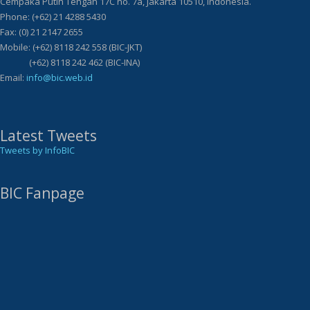
Cempaka Putih Tengah 17C no. 7a, Jakarta 10510, Indonesia.
Phone: (+62) 21 4288 5430
Fax: (0) 21 2147 2655
Mobile: (+62) 8118 242 558 (BIC-JKT)
(+62) 8118 242 462 (BIC-INA)
Email:
info@bic.web.id
Latest Tweets
Tweets by InfoBIC
BIC Fanpage