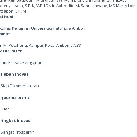
ther Kembauw, SP., M.Si dr. Sri Wahyuni Djoko Lia Yulianti, S.Fam.,Apt
rleny Leasa, S.Pd., M.Pd Dr. Ir. Aphrodite M. Sahusilawane, MS Marcy Lolit
ttiapon, ST., MT
stitusi
kultas Pertanian Universitas Pattimura Ambon
lamat
. Ir. M. Putuhena, Kampus Poka, Ambon 97233
atus Paten
lam Proses Pengajuan
siapan Inovasi
 Siap Dikomersialkan
rjasama bisnis
 Luas
ringkat Inovasi
 Sangat Prospektif