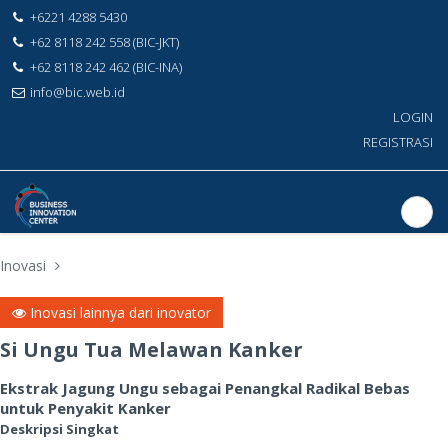
+6221 4288 5430
+62 8118 242 558 (BIC-JKT)
+62 8118 242 462 (BIC-INA)
info@bic.web.id
LOGIN
REGISTRASI
Inovasi
Inovasi lainnya dari inovator
Si Ungu Tua Melawan Kanker
Ekstrak Jagung Ungu sebagai Penangkal Radikal Bebas
untuk Penyakit Kanker
Deskripsi Singkat