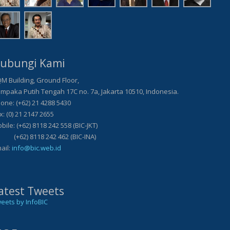
ubungi Kami
M Building, Ground Floor,
mpaka Putih Tengah 17C no. 7a, Jakarta 10510, Indonesia.
one: (+62) 21 4288 5430
x: (0) 21 2147 2655
bile: (+62) 8118 242 558 (BIC-JKT)
62) 8118 242 462 (BIC-INA)
ail:
info@bic.web.id
atest Tweets
eets by InfoBIC