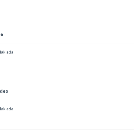
le
dak ada
ideo
dak ada