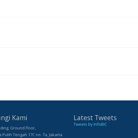
ngi Kami
Latest Tweets
Tweets by InfoBIC
ding, Ground Floor,
Putih Tengah 17C no. 7a, Jakarta