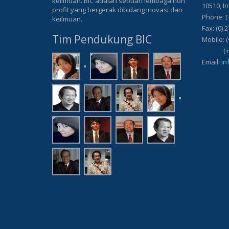
keilmuan. BIC adalah sebuah lembaga non
10510, I
profit yang bergerak dibidang inovasi dan
Phone: (
keilmuan.
Fax: (0) 
Tim Pendukung BIC
Mobile: (
(+62) 8
Email:
in