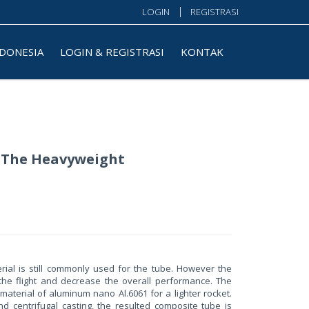
LOGIN
REGISTRASI
NDONESIA
LOGIN & REGISTRASI
KONTAK
r The Heavyweight
erial is still commonly used for the tube. However the
f the flight and decrease the overall performance. The
material of aluminum nano Al.6061 for a lighter rocket.
nd centrifugal casting, the resulted composite tube is