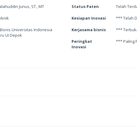
 Salahuddin Junus, ST., MT
Status Paten
Telah Terd
eknik
Kesiapan Inovasi
*** Telah 
 Bisnis Universitas Indonesia
Kerjasama bisnis
*** Terbuk
aru UI Depok
Peringkat
*** Paling 
Inovasi