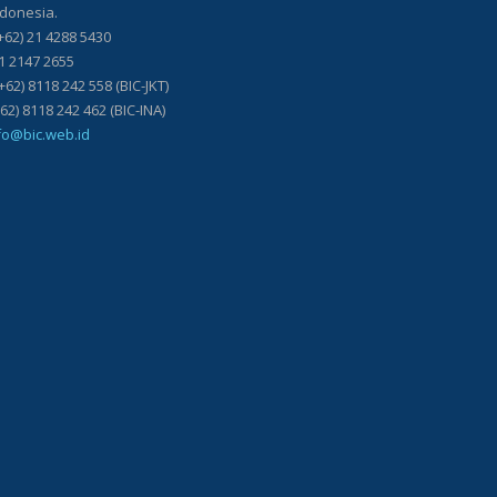
ndonesia.
+62) 21 4288 5430
21 2147 2655
+62) 8118 242 558 (BIC-JKT)
118 242 462 (BIC-INA)
fo@bic.web.id