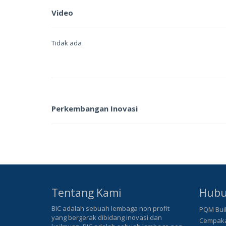
Video
Tidak ada
Perkembangan Inovasi
Tentang Kami
Hubu
BIC adalah sebuah lembaga non profit
PQM Buil
yang bergerak dibidang inovasi dan
Cempaka 