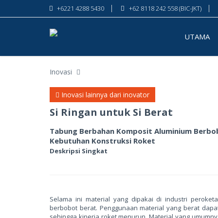
+6221 4288 5430
+62 8118 242 558 (BIC-JKT)
UTAMA
Inovasi
Inovasi lainnya dari inovator
Si Ringan untuk Si Berat
Tabung Berbahan Komposit Aluminium Berbo
Kebutuhan Konstruksi Roket
Deskripsi Singkat
Selama ini material yang dipakai di industri perok
berbobot berat. Penggunaan material yang berat dapat
sehingga kinerja roket menurun. Material yang umumnya 