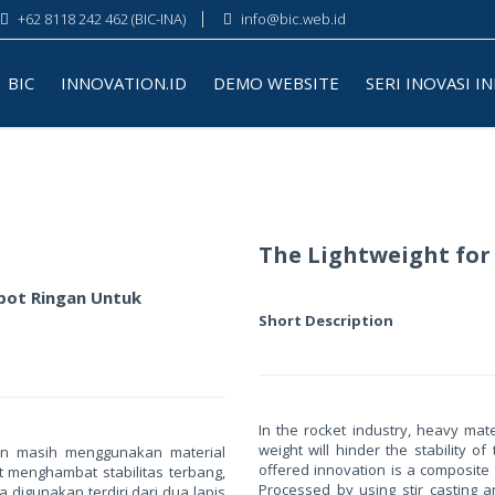
+62 8118 242 462 (BIC-INA)
info@bic.web.id
BIC
INNOVATION.ID
DEMO WEBSITE
SERI INOVASI I
The Lightweight fo
bot Ringan Untuk
Short Description
In the rocket industry, heavy mat
weight will hinder the stability o
etan masih menggunakan material
offered innovation is a composite 
 menghambat stabilitas terbang,
Processed by using stir casting a
digunakan terdiri dari dua lapis