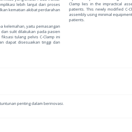
Clamp lies in the impractical ass
mplikasi lebih lanjut dari proses
patients. This newly modified C-C
mbulkan kematian akibat perdarahan
assembly using minimal equipment a
patients.
apa kelemahan, yaitu pemasangan
dan sulit dilakukan pada pasien
fiksasi tulang pelvis C-Clamp ini
n dapat disesuaikan tinggi dan
 tuntunan penting dalam berinovasi.