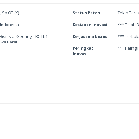
, Sp.OT (K)
Status Paten
Telah Terd
 Indonesia
Kesiapan Inovasi
*** Telah 
Bisnis UI Gedung ILRC Lt.1,
Kerjasama bisnis
*** Terbuk
awa Barat
Peringkat
*** Paling 
Inovasi