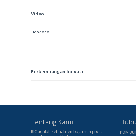
Video
Tidak ada
Perkembangan Inovasi
Tentang Kami
Hubu
BIC adalah sebuah lembaga non profit
PQM Buil