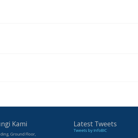
ngi Kami
Latest Tweets
Tweets by InfoBIC
ding, Ground Floor,