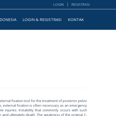
LOGIN
REGISTRASI
NDONESIA
LOGIN & REGISTRASI
KONTAK
ternal fixation tool for the treatment of posterior pelvic
ic, external fixation is often necessary as an emergency
le injuries. Instability that commonly occurs with such
n and ultimately death. The weakness of the original C-