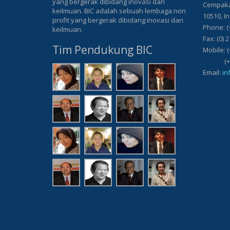
yang bergerak dibidang inovasi dan
Cempaka 
keilmuan. BIC adalah sebuah lembaga non
10510, I
profit yang bergerak dibidang inovasi dan
Phone: (
keilmuan.
Fax: (0) 
Tim Pendukung BIC
Mobile: (
(+62) 8
Email:
in