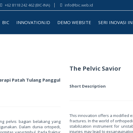
+62 8118 242 462 (BIC-INA)
info@bic.web.id
BIC
INNOVATION.ID
DEMO WEBSITE
SERI INOVASI I
The Pelvic Savior
Terapi Patah Tulang Panggul
Short Description
This innovation offers a modified ex
fractures. In the world of orthoped
lang pelvis bagian belakang yang
stabilization instrument for unstab
igunakan. Dalam dunia ortopedi,
injuries may lead to exsanguinatio
ormitas yang timbul. Pada fraktur