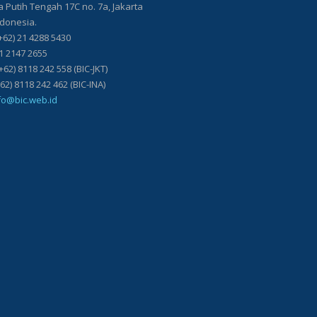
Putih Tengah 17C no. 7a, Jakarta
ndonesia.
+62) 21 4288 5430
21 2147 2655
+62) 8118 242 558 (BIC-JKT)
118 242 462 (BIC-INA)
fo@bic.web.id