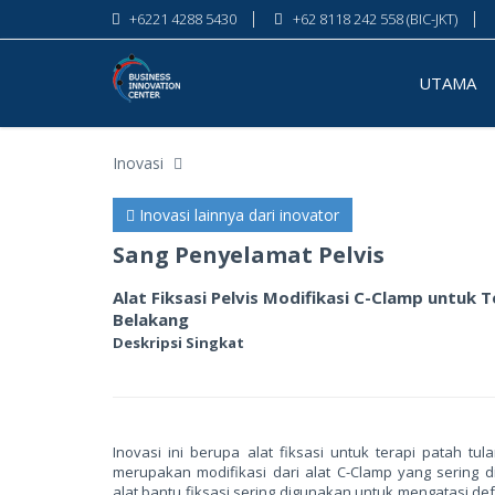
+6221 4288 5430
+62 8118 242 558 (BIC-JKT)
UTAMA
Inovasi
Inovasi lainnya dari inovator
Sang Penyelamat Pelvis
Alat Fiksasi Pelvis Modifikasi C-Clamp untuk 
Belakang
Deskripsi Singkat
Inovasi ini berupa alat fiksasi untuk terapi patah tu
merupakan modifikasi dari alat C-Clamp yang sering d
alat bantu fiksasi sering digunakan untuk mengatasi def