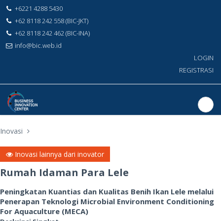
+6221 4288 5430
+62 8118 242 558 (BIC-JKT)
+62 8118 242 462 (BIC-INA)
info@bic.web.id
LOGIN
REGISTRASI
Inovasi
Inovasi lainnya dari inovator
Rumah Idaman Para Lele
Peningkatan Kuantias dan Kualitas Benih Ikan Lele melalui
Penerapan Teknologi Microbial Environment Conditioning
For Aquaculture (MECA)