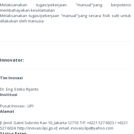
Melaksanakan tugas/pekerjaan "manual"yang berpotensi
membahayakan keselamatan
Melaksanakan tugas/pekerjaan "manual"yang secara fisik sulit untuk
dilakukan oleh manusia
Innovator:
Tim Inovasi
Dr. Eng. Estiko Rijanto
Institusi
Pusat Inovasi - LIPI
Alamat
Jl. Jend. Gatot Subroto Kav.10, Jakarta 12710; T/F: +6221 527 6023 / +6221
527 6024; http://inovasi.lipi.go.id; email: inovasi.lipi@yahoo.com
Status Paten