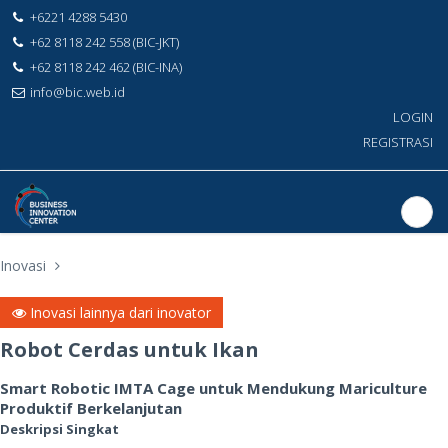
+6221 4288 5430
+62 8118 242 558 (BIC-JKT)
+62 8118 242 462 (BIC-INA)
info@bic.web.id
LOGIN
REGISTRASI
Inovasi
Inovasi lainnya dari inovator
Robot Cerdas untuk Ikan
Smart Robotic IMTA Cage untuk Mendukung Mariculture
Produktif Berkelanjutan
Deskripsi Singkat