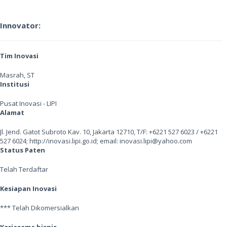
Innovator:
Tim Inovasi
Masrah, ST
Institusi
Pusat Inovasi - LIPI
Alamat
Jl. Jend. Gatot Subroto Kav. 10, Jakarta 12710, T/F: +6221 527 6023 / +6221
527 6024; http://inovasi.lipi.go.id; email: inovasi.lipi@yahoo.com
Status Paten
Telah Terdaftar
Kesiapan Inovasi
*** Telah Dikomersialkan