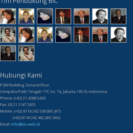
Tim Pendukung BIC
Hubungi Kami
PQM Building, Ground Floor,
Cempaka Putih Tengah 17C no. 7a, Jakarta 10510, Indonesia.
Phone: (+62) 21 4288 5430
Fax: (0) 21 2147 2655
Mobile: (+62) 8118 242 558 (BIC-JKT)
(+62) 8118 242 462 (BIC-INA)
Email:
info@bic.web.id