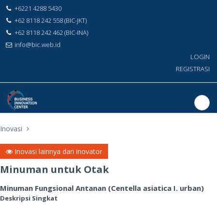
+6221 4288 5430
+62 8118 242 558 (BIC-JKT)
+62 8118 242 462 (BIC-INA)
info@bic.web.id
LOGIN
REGISTRASI
Inovasi
Inovasi lainnya dari inovator
Minuman untuk Otak
Minuman Fungsional Antanan (Centella asiatica I. urban)
Deskripsi Singkat