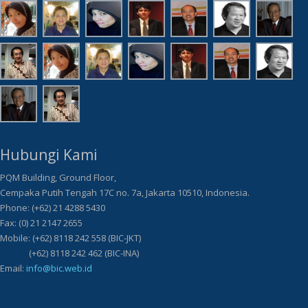
Hubungi Kami
PQM Building, Ground Floor,
Cempaka Putih Tengah 17C no. 7a, Jakarta 10510, Indonesia.
Phone: (+62) 21 4288 5430
Fax: (0) 21 2147 2655
Mobile: (+62) 8118 242 558 (BIC-JKT)
(+62) 8118 242 462 (BIC-INA)
Email:
info@bic.web.id