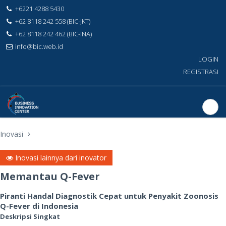
+6221 4288 5430
+62 8118 242 558 (BIC-JKT)
+62 8118 242 462 (BIC-INA)
info@bic.web.id
LOGIN
REGISTRASI
Inovasi
Inovasi lainnya dari inovator
Memantau Q-Fever
Piranti Handal Diagnostik Cepat untuk Penyakit Zoonosis
Q-Fever di Indonesia
Deskripsi Singkat