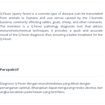
Q-Fever (query fever) is a zoonotic type of disease (can be transmitted
from animals to humans and vice versa) caused by the C.burnetii
bacteria, commonly affecting cattles, goats, sheep, and other ruminants.
The invention is a Q-Fever pathology diagnostic tool, that utilizes
immunohistochemical techniques. It provides a quick and accurate
result of the Q-Fever diagnosis, thus ensuring a better treatment for the
Q-Fever.
Perspektif
Diagnosis Q-Fever dengan imunohistokimia yang diikuti dengan
penanganan optimal, diharapkan dapat mengurangi resiko abortus dan
angka kesakitan pada hewan yang terinfeksi.