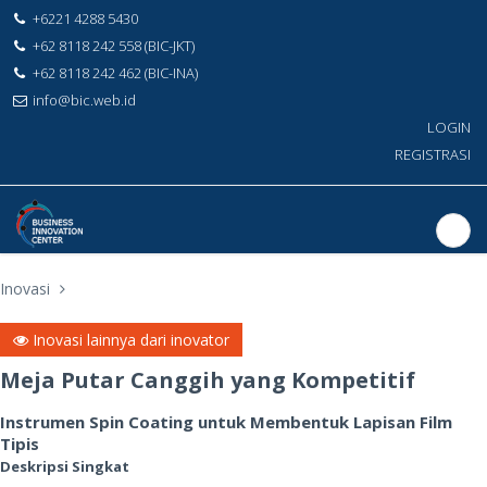
+6221 4288 5430
+62 8118 242 558 (BIC-JKT)
+62 8118 242 462 (BIC-INA)
info@bic.web.id
LOGIN
REGISTRASI
Inovasi
Inovasi lainnya dari inovator
Meja Putar Canggih yang Kompetitif
Instrumen Spin Coating untuk Membentuk Lapisan Film
Tipis
Deskripsi Singkat