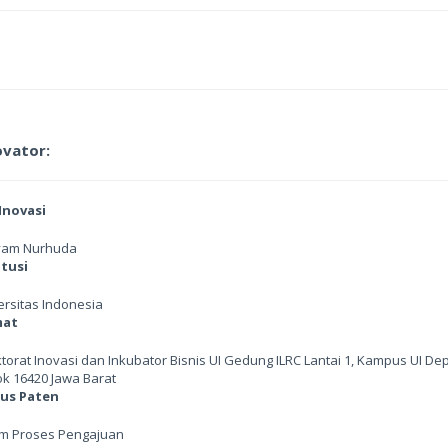
ovator:
Inovasi
yam Nurhuda
itusi
ersitas Indonesia
mat
ktorat Inovasi dan Inkubator Bisnis UI Gedung ILRC Lantai 1, Kampus UI De
k 16420 Jawa Barat
us Paten
m Proses Pengajuan