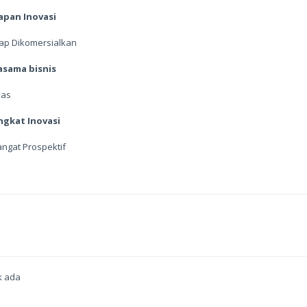
apan Inovasi
iap Dikomersialkan
asama bisnis
uas
ngkat Inovasi
angat Prospektif
k ada