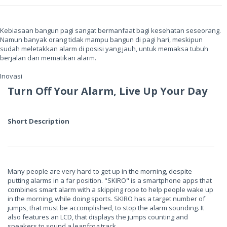
Kebiasaan bangun pagi sangat bermanfaat bagi kesehatan seseorang.
Namun banyak orang tidak mampu bangun di pagi hari, meskipun
sudah meletakkan alarm di posisi yang jauh, untuk memaksa tubuh
berjalan dan mematikan alarm.
Inovasi
Turn Off Your Alarm, Live Up Your Day
Short Description
Many people are very hard to get up in the morning, despite
putting alarms in a far position. "SKIRO" is a smartphone apps that
combines smart alarm with a skipping rope to help people wake up
in the morning, while doing sports. SKIRO has a target number of
jumps, that must be accomplished, to stop the alarm sounding. It
also features an LCD, that displays the jumps counting and
speakers to sound a leapfrog track.