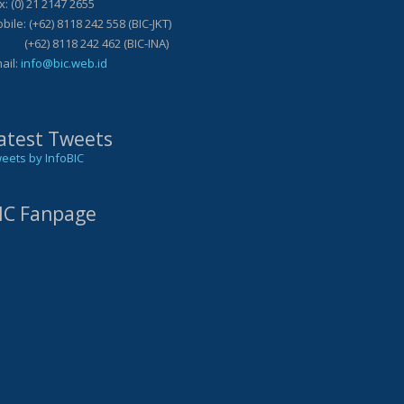
x: (0) 21 2147 2655
bile: (+62) 8118 242 558 (BIC-JKT)
62) 8118 242 462 (BIC-INA)
ail:
info@bic.web.id
atest Tweets
eets by InfoBIC
IC Fanpage