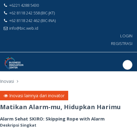
+6221 4288 5430
+62 8118 242 558 (BIC-JKT)
+62 8118 242 462 (BIC-INA)
info@bic.web.id
LOGIN
REGISTRASI
Inovasi
Inovasi lainnya dari inovator
Matikan Alarm-mu, Hidupkan Harimu
Alarm Sehat SKIRO: Skipping Rope with Alarm
Deskripsi Singkat