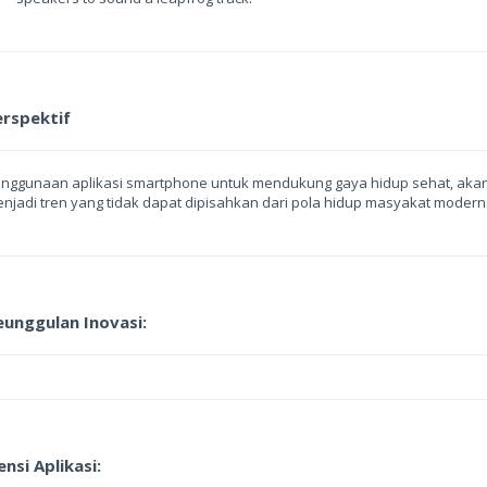
erspektif
nggunaan aplikasi smartphone untuk mendukung gaya hidup sehat, aka
njadi tren yang tidak dapat dipisahkan dari pola hidup masyakat modern
eunggulan Inovasi:
nsi Aplikasi: