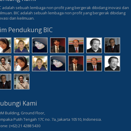
C adalah sebuah lembaga non profit yang bergerak dibidang inovasi dan
ilmuan. BIC adalah sebuah lembaga non profit yang bergerak dibidang
ovasi dan keilmuan.
im Pendukung BIC
ubungi Kami
M Building, Ground Floor,
mpaka Putih Tengah 17C no. 7a, Jakarta 10510, Indonesia.
one: (+62) 21 4288 5430