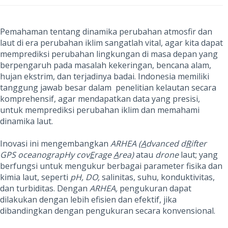
Pemahaman tentang dinamika perubahan atmosfir dan
laut di era perubahan iklim sangatlah vital, agar kita dapat
memprediksi perubahan lingkungan di masa depan yang
berpengaruh pada masalah kekeringan, bencana alam,
hujan ekstrim, dan terjadinya badai. Indonesia memiliki
tanggung jawab besar dalam penelitian kelautan secara
komprehensif, agar mendapatkan data yang presisi,
untuk memprediksi perubahan iklim dan memahami
dinamika laut.
Inovasi ini mengembangkan
ARHEA (
A
dvanced d
R
ifter
GPS oceanograpHy cov
E
rage
A
rea)
atau
drone
laut; yang
berfungsi untuk mengukur berbagai parameter fisika dan
kimia laut, seperti
pH, DO,
salinitas, suhu, konduktivitas,
dan turbiditas. Dengan
ARHEA,
pengukuran dapat
dilakukan dengan lebih efisien dan efektif, jika
dibandingkan dengan pengukuran secara konvensional.