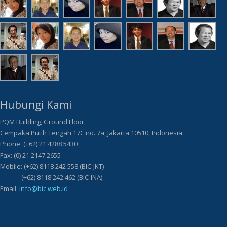
Hubungi Kami
PQM Building, Ground Floor,
Cempaka Putih Tengah 17C no. 7a, Jakarta 10510, Indonesia.
Phone: (+62) 21 4288 5430
Fax: (0) 21 2147 2655
Mobile: (+62) 8118 242 558 (BIC-JKT)
(+62) 8118 242 462 (BIC-INA)
Email:
info@bic.web.id