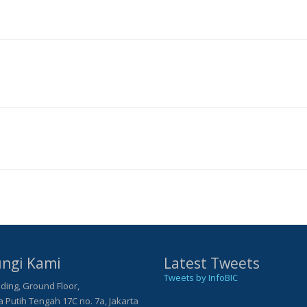
ngi Kami
Latest Tweets
Tweets by InfoBIC
ding, Ground Floor,
Putih Tengah 17C no. 7a, Jakarta