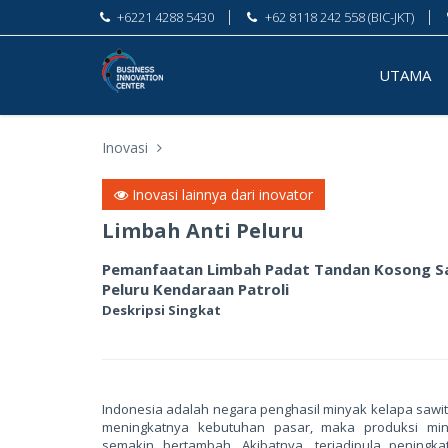
+6221 4288 5430
+62 8118 242 558 (BIC-JKT)
UTAMA
Inovasi
Inovasi lainnya dari inovator
Limbah Anti Peluru
Pemanfaatan Limbah Padat Tandan Kosong S
Peluru Kendaraan Patroli
Deskripsi Singkat
Indonesia adalah negara penghasil minyak kelapa sawit 
meningkatnya kebutuhan pasar, maka produksi min
semakin bertambah. Akibatnya, terjadipula peningka