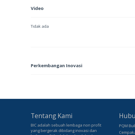
Video
Tidak ada
Perkembangan Inovasi
Tentang Kami
Hubu
BIC adalah sebuah lembaga non profit
PQM Buil
yang bergerak dibidang inovasi dan
Cempaka 