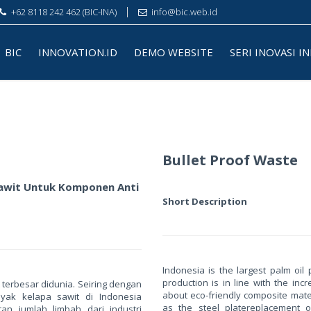
+62 8118 242 462 (BIC-INA)
info@bic.web.id
BIC
INNOVATION.ID
DEMO WEBSITE
SERI INOVASI I
Bullet Proof Waste
awit Untuk Komponen Anti
Short Description
Indonesia is the largest palm oil
production is in line with the in
terbesar didunia. Seiring dengan
about eco-friendly composite mate
yak kelapa sawit di Indonesia
as the steel platereplacement 
tan jumlah limbah dari industri