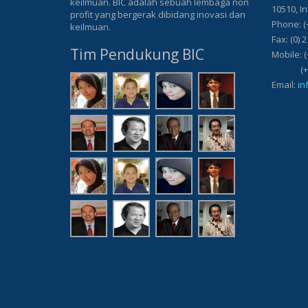
keilmuan. BIC adalah sebuah lembaga non
10510, I
profit yang bergerak dibidang inovasi dan
Phone: (
keilmuan.
Fax: (0) 
Tim Pendukung BIC
Mobile: (
(+62) 8
Email:
in