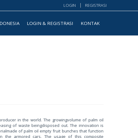
LOGIN
REGISTRASI
NDONESIA
LOGIN & REGISTRASI
KONTAK
 producer in the world. The growingvolume of palm oil
creasing of waste beingdisposed out. The innovation is
rialmade of palm oil empty fruit bunches that function
on the armored cars. The usage of this composite