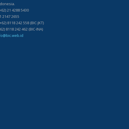
ndonesia.
+62) 21 4288 5430
21 2147 2655
+62) 8118 242 558 (BIC-JKT)
118 242 462 (BIC-INA)
fo@bic.web.id