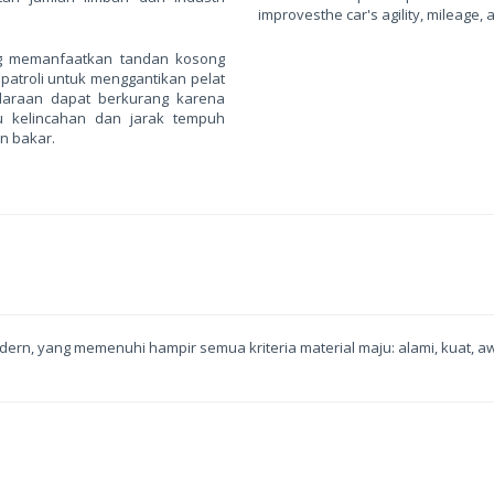
improvesthe car's agility, mileage,
ng memanfaatkan tandan kosong
patroli untuk menggantikan pelat
daraan dapat berkurang karena
u kelincahan dan jarak tempuh
n bakar.
ern, yang memenuhi hampir semua kriteria material maju: alami, kuat, awet