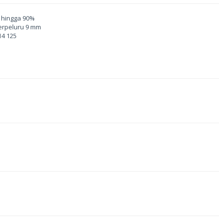
 hingga 90%
berpeluru 9 mm
14 125