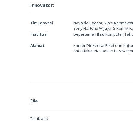
Innovator:
Tim Inovasi
Novaldo Caesar; Viani Rahmawati; 
Sony Hartono Wijaya, S.Kom M.K
Institusi
Departemen Ilmu Komputer, Fakul
Alamat
Kantor Direktorat Riset dan Kaji
Andi Hakim Nasoetion Lt. 5 Kamp
File
Tidak ada