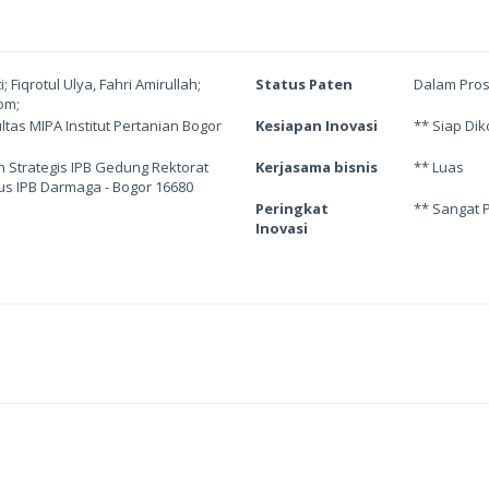
Fiqrotul Ulya, Fahri Amirullah;
Status Paten
Dalam Pro
om;
tas MIPA Institut Pertanian Bogor
Kesiapan Inovasi
** Siap Di
an Strategis IPB Gedung Rektorat
Kerjasama bisnis
** Luas
us IPB Darmaga - Bogor 16680
Peringkat
** Sangat 
Inovasi