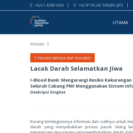
+6221 4288 5430
+62 8118 242 558 (BIC-JKT)
UTAMA
Inovasi
Inovasi lainnya dari inovator
Lacak Darah Selamatkan Jiwa
I-Blood Bank: Mengurangi Resiko Kekurangan 
Seluruh Cabang PMI Menggunakan Sistem Inf
Deskripsi Singkat
Kurang terintegrasinya informasi dan sulitnya untuk 
darah yang menyebabkan proses pasok silang lam
mengancam jiwa pasien yang membutuhkan darah. Indon