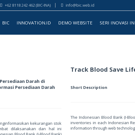
+62 8118 242 462 (BIC-INA)
info@bic.web.id
BIC
INNOVATION.ID
DEMO WEBSITE
SERI INOVASI I
Track Blood Save Lif
Persediaan Darah di
ormasi Persediaan Darah
Short Description
The Indonesian Blood Bank (I-Bloo
inventories in each Indonesian Re
menginformasikan kekurangan stok
information through web technolog
bat dilaksanakan dan hal ini
esian Blood Bank (I-Blood Bank)