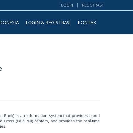
LOGIN
REGISTRASI
NDONESIA
LOGIN & REGISTRASI
KONTAK
e
d Bank) is an information system that provides blood
d Cross (IRC/ PMI) centers, and provides the real-time
ies.