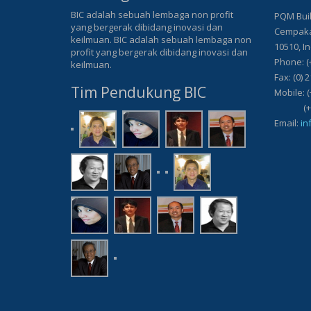
BIC adalah sebuah lembaga non profit
PQM Buil
yang bergerak dibidang inovasi dan
Cempaka 
keilmuan. BIC adalah sebuah lembaga non
10510, I
profit yang bergerak dibidang inovasi dan
Phone: (
keilmuan.
Fax: (0) 
Tim Pendukung BIC
Mobile: (
(+62) 8
Email:
in