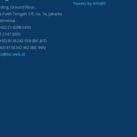
Tweets by InfoBIC
ding, Ground Floor,
Putih Tengah 17C no. 7a, Jakarta
ndonesia.
+62) 21 4288 5430
21 2147 2655
+62) 8118 242 558 (BIC-JKT)
118 242 462 (BIC-INA)
fo@bic.web.id