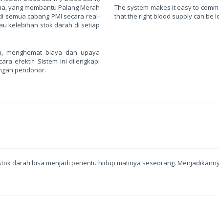
ama, yang membantu Palang Merah
The system makes it easy to comm
di semua cabang PMI secara real-
that the right blood supply can be 
 kelebihan stok darah di setiap
n, menghemat biaya dan upaya
a efektif. Sistem ini dilengkapi
ngan pendonor.
 stok darah bisa menjadi penentu hidup matinya seseorang. Menjadikanny