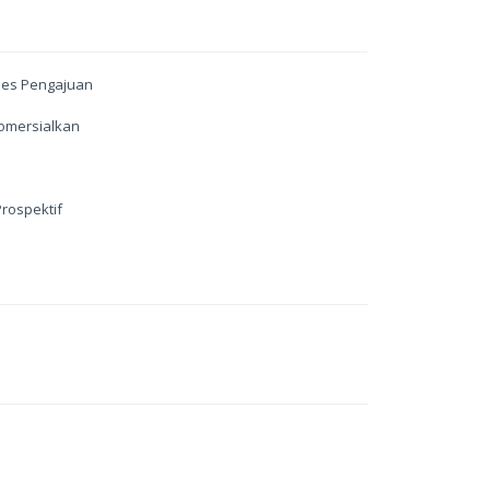
ses Pengajuan
komersialkan
Prospektif