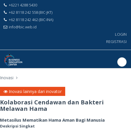
+6221 4288 5430
+62 8118 242 558 (BIC-JKT)
+62 8118 242 462 (BIC-INA)
info@bic.web.id
LOGIN
REGISTRASI
Inovasi
Inovasi lainnya dari inovator
Kolaborasi Cendawan dan Bakteri
Melawan Hama
Metasilus Mematikan Hama Aman Bagi Manusia
Deskripsi Singkat