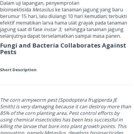
Dalam uji lapangan, penyemprotan
bioinsektisida
Metasilus
ke tanaman jagung yang baru
berumur 15 hari, lalu diulangi 10 hari kemudian; terbukti
efektif mematikan larva hama ulat grayak pada tanaman
jagung saat di fase
instar 3;
sehingga tanaman jagung
selanjutnya dapat terselamatkan sampai masa panen.
Fungi and Bacteria Collaborates Against
Pests
Short Description
The corn armyworm pest (Spodoptera frugiperda JE
Smith) is very damaging because it can destroy more than
85% of the corn planting area. Pest control efforts by
using chemical insecticides has been less successful in
killing the larvae that bore into plant growth points. This
innovation, namely Metasilus, develops bioinsecticides