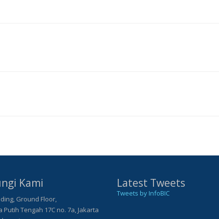
ngi Kami
Latest Tweets
Tweets by InfoBIC
ding, Ground Floor,
Putih Tengah 17C no. 7a, Jakarta