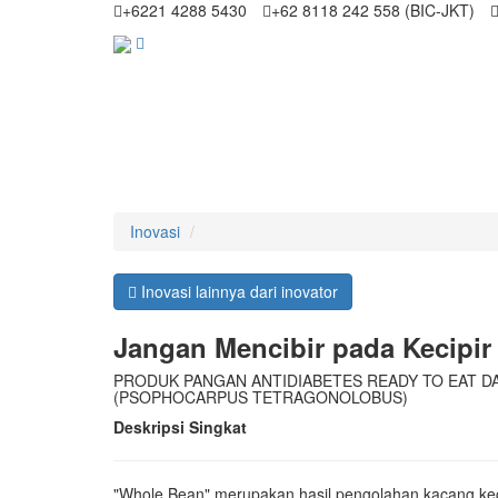
+6221 4288 5430
+62 8118 242 558 (BIC-JKT)
Inovasi
Inovasi lainnya dari inovator
Jangan Mencibir pada Kecipir
PRODUK PANGAN ANTIDIABETES READY TO EAT DA
(PSOPHOCARPUS TETRAGONOLOBUS)
Deskripsi Singkat
"Whole Bean" merupakan hasil pengolahan kacang keci