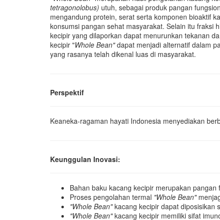
tetragonolobus)
utuh, sebagai produk pangan fungsiona
mengandung protein, serat serta komponen bioaktif k
konsumsi pangan sehat masyarakat. Selain itu f
raksi 
kecipir yang dilaporkan dapat menurunkan tekanan d
kecipir "
Whole Bean"
dapat menjadi alternatif dalam 
yang rasanya telah dikenal luas di masyarakat.
Perspektif
Keaneka-ragaman hayati Indonesia menyediakan berbag
Keunggulan Inovasi:
Bahan baku kacang kecipir merupakan pangan fung
Proses pengolahan termal
"Whole Bean"
menjag
"Whole Bean"
kacang kecipir dapat diposisikan 
"Whole Bean"
kacang kecipir memiliki sifat im