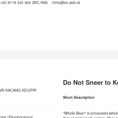
+62 8118 242 462 (BIC-INA)
info@bic.web.id
Do Not Sneer to K
RI KACANG KECIPIR
Short Description
"Whole Bean" is processed whole
pir (
Psophocarpus