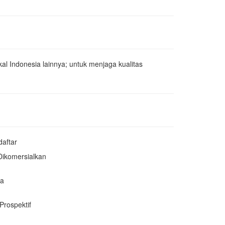
l Indonesia lainnya; untuk menjaga kualitas
daftar
 Dikomersialkan
ka
 Prospektif