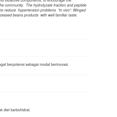
r and bioactive components, to encourage the
the community. The hydrolyzate fraction and peptide
 to reduce hypertension problems "in vivo". Winged
cessed beans products with well familiar taste.
gat berpotensi sebagai modal berinovasi.
k diet karbohidrat.