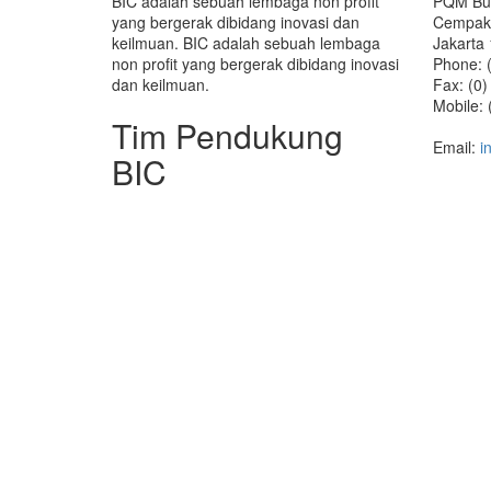
BIC adalah sebuah lembaga non profit
PQM Bui
yang bergerak dibidang inovasi dan
Cempaka
keilmuan. BIC adalah sebuah lembaga
Jakarta 
non profit yang bergerak dibidang inovasi
Phone: 
dan keilmuan.
Fax: (0
Mobile:
Tim Pendukung
(+62) 
Email:
i
BIC