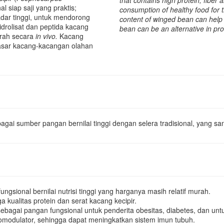
that contains high protein, fibe
l siap saji yang praktis;
consumption of healthy food for 
adar tinggi, untuk mendorong
content of winged bean can help
hidrolisat dan peptida kacang
bean can be an alternative in pro
arah secara
in vivo.
Kacang
pasar kacang-kacangan olahan
ai sumber pangan bernilai tinggi dengan selera tradisional, yang san
sional bernilai nutrisi tinggi yang harganya masih relatif murah.
a kualitas protein dan serat kacang kecipir.
sebagai pangan fungsional untuk penderita obesitas, diabetes, dan untu
unomodulator, sehingga dapat meningkatkan sistem imun tubuh.