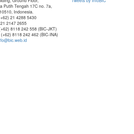
lding, Ground Floor,
Tweets by InfoBIC
 Putih Tengah 17C no. 7a,
10510, Indonesia.
(+62) 21 4288 5430
) 21 2147 2655
 (+62) 8118 242 558 (BIC-JKT)
8118 242 462 (BIC-INA)
nfo@bic.web.id