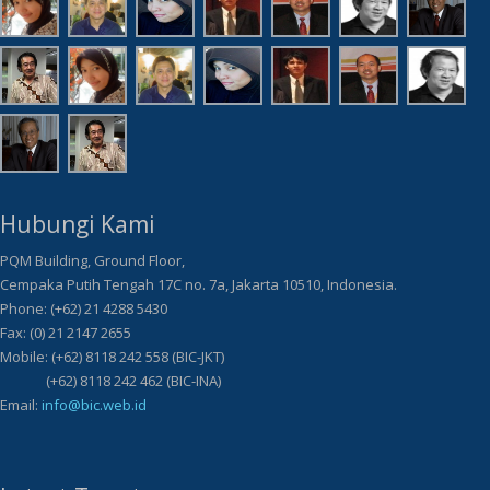
Hubungi Kami
PQM Building, Ground Floor,
Cempaka Putih Tengah 17C no. 7a, Jakarta 10510, Indonesia.
Phone: (+62) 21 4288 5430
Fax: (0) 21 2147 2655
Mobile: (+62) 8118 242 558 (BIC-JKT)
(+62) 8118 242 462 (BIC-INA)
Email:
info@bic.web.id