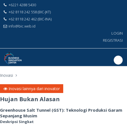
+6221 4288 5430
+62 8118 242 558 (BIC-JKT)
+62 8118 242 462 (BIC-INA)
info@bic.web.id
LOGIN
REGISTRASI
Inovasi
Inovasi lainnya dari inovator
Hujan Bukan Alasan
Greenhouse Salt Tunnel (GST): Teknologi Produksi Garam
Sepanjang Musim
Deskripsi Singkat