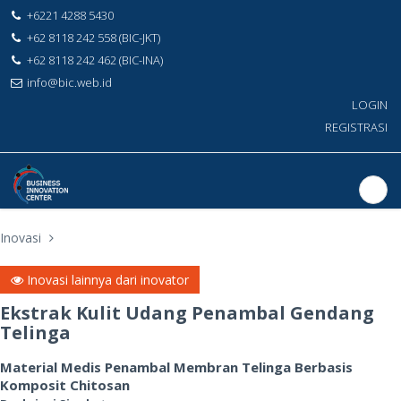
+6221 4288 5430
+62 8118 242 558 (BIC-JKT)
+62 8118 242 462 (BIC-INA)
info@bic.web.id
LOGIN
REGISTRASI
Inovasi
Inovasi lainnya dari inovator
Ekstrak Kulit Udang Penambal Gendang
Telinga
Material Medis Penambal Membran Telinga Berbasis
Komposit Chitosan