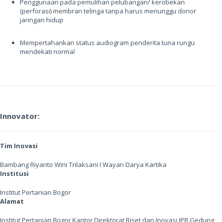
Penggunaan pada pemulihan pelubangan/ kerobekan
(perforasi) membran telinga tanpa harus menunggu donor
jaringan hidup
Mempertahankan status audiogram penderita tuna rungu
mendekati normal
Innovator:
Tim Inovasi
Bambang Riyanto Wini Trilaksani I Wayan Darya Kartika
Institusi
Institut Pertanian Bogor
Alamat
Institut Pertanian Bogor Kantor Direktorat Riset dan Inovasi IPB Gedung