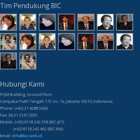
Tim Pendukung BIC
Hubungi Kami
PQM Building, Ground Floor,
Cempaka Putih Tengah 17C no. 7a, Jakarta 10510, Indonesia.
Phone: (+62) 21 4288 5430
Fax: (0) 21 2147 2655
Mobile: (+62) 8118 242 558 (BIC-JKT)
(+62) 8118 242 462 (BIC-INA)
Email:
info@bic.web.id