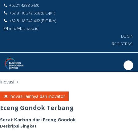
+6221 4288 5430
+62 8118 242 558 (BIC-JKT)
+62 8118 242 462 (BIC-INA)
info@bic.web.id
LOGIN
REGISTRASI
Inovasi
Inovasi lainnya dari inovator
Eceng Gondok Terbang
Serat Karbon dari Eceng Gondok
Deskripsi Singkat