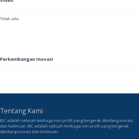
Video
Tidak ada
Perkembangan Inovasi
Tentang Kami
BIC adalah sebuah lembaga non profit yang bergerak dibidang inovasi
dan keilmuan. BIC adalah sebuah lembaga non profit yang bergerak
dibidang inovasi dan keilmuan.