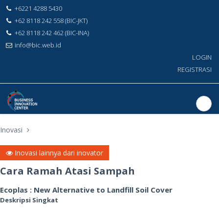
+6221 4288 5430
+62 8118 242 558 (BIC-JKT)
+62 8118 242 462 (BIC-INA)
info@bic.web.id
LOGIN
REGISTRASI
Inovasi
Inovasi lainnya dari inovator
Cara Ramah Atasi Sampah
Ecoplas : New Alternative to Landfill Soil Cover
Deskripsi Singkat