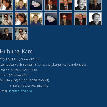
Hubungi Kami
PQM Building, Ground Floor,
Cempaka Putih Tengah 17C no. 7a, Jakarta 10510, Indonesia.
Phone: (+62) 21 4288 5430
Fax: (0) 21 2147 2655
Mobile: (+62) 8118 242 558 (BIC-JKT)
(+62) 8118 242 462 (BIC-INA)
Email:
info@bic.web.id