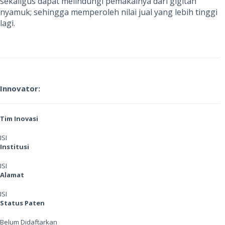
sekaligus dapat melindungi pemakainya dari gigitan
nyamuk; sehingga memperoleh nilai jual yang lebih tinggi
lagi.
Innovator:
Tim Inovasi
ISI
Institusi
ISI
Alamat
ISI
Status Paten
Belum Didaftarkan