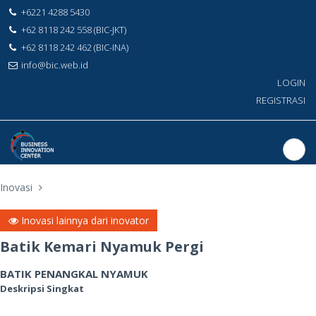
+6221 4288 5430
+62 8118 242 558 (BIC-JKT)
+62 8118 242 462 (BIC-INA)
info@bic.web.id
LOGIN
REGISTRASI
Inovasi
Inovasi lainnya dari inovator
Batik Kemari Nyamuk Pergi
BATIK PENANGKAL NYAMUK
Deskripsi Singkat