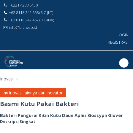
+6221 4288 5430
+62 8118 242 558 (BIC-JKT)
+62 8118 242 462 (BIC-INA)
info@bic.web.id
LOGIN
REGISTRASI
Inovasi
Inovasi lainnya dari inovator
Basmi Kutu Pakai Bakteri
Bakteri Pengurai Kitin Kutu Daun Aphis Gossypii Glover
Deskripsi Singkat