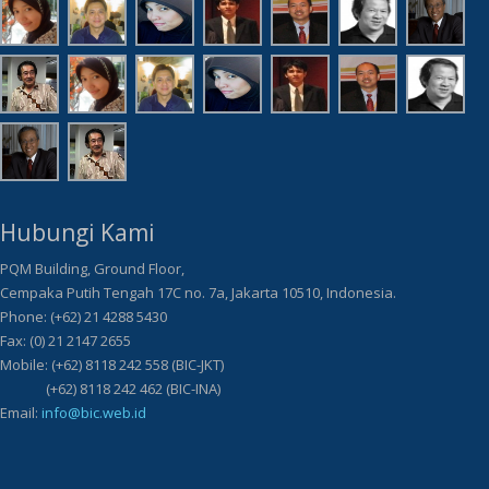
Hubungi Kami
PQM Building, Ground Floor,
Cempaka Putih Tengah 17C no. 7a, Jakarta 10510, Indonesia.
Phone: (+62) 21 4288 5430
Fax: (0) 21 2147 2655
Mobile: (+62) 8118 242 558 (BIC-JKT)
(+62) 8118 242 462 (BIC-INA)
Email:
info@bic.web.id