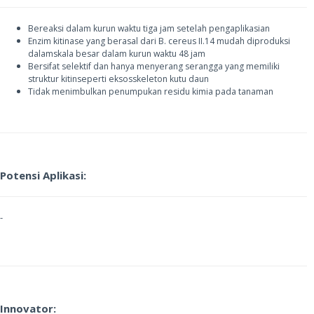
Bereaksi dalam kurun waktu tiga jam setelah pengaplikasian
Enzim kitinase yang berasal dari B. cereus II.14 mudah diproduksi
dalam
skala besar dalam kurun waktu 48 jam
Bersifat selektif dan hanya menyerang serangga yang memiliki
struktur kitin
seperti eksosskeleton kutu daun
Tidak menimbulkan penumpukan residu kimia pada tanaman
Potensi Aplikasi:
-
Innovator: