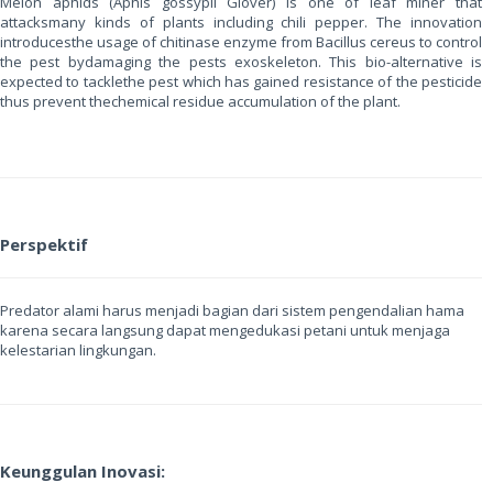
Melon aphids (Aphis gossypii Glover) is one of leaf miner that
attacksmany kinds of plants including chili pepper. The innovation
introducesthe usage of chitinase enzyme from Bacillus cereus to control
the pest bydamaging the pests exoskeleton. This bio-alternative is
expected to tacklethe pest which has gained resistance of the pesticide
thus prevent thechemical residue accumulation of the plant.
Perspektif
Predator alami harus menjadi bagian dari sistem pengendalian hama
karena secara langsung dapat mengedukasi petani untuk menjaga
kelestarian lingkungan.
Keunggulan Inovasi: