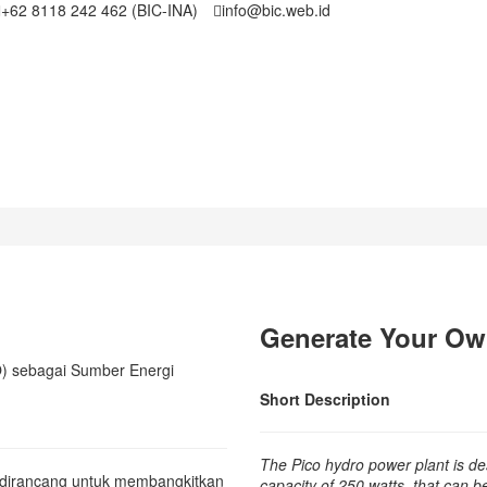
+62 8118 242 462 (BIC-INA)
info@bic.web.id
Generate Your Own
O) sebagai Sumber Energi
Short Description
The Pico hydro power plant is de
ni dirancang untuk membangkitkan
capacity of 250 watts, that can 