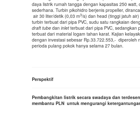
daya listrik rumah tangga dengan kapasitas 250 watt, 
sederhana. Turbin pikohidro berjenis propeller, diran
3
air 30 liter/detik (0,03 m
/s) dan head (tinggi jatuh air
turbin terbuat dari pipa PVC, sudu satu rangkaian de
draft tube
dan
inlet
terbuat dari pipa PVC, sedangkan 
terbuat dari material logam tahan karat. Kajian kela
dengan investasi sebesar Rp.33.722.553,- diperoleh n
perioda pulang pokok hanya selama 27 bulan.
Perspektif
Pembangkitan listrik secara swadaya dan terdesent
membantu PLN untuk mengurangi ketergantungan