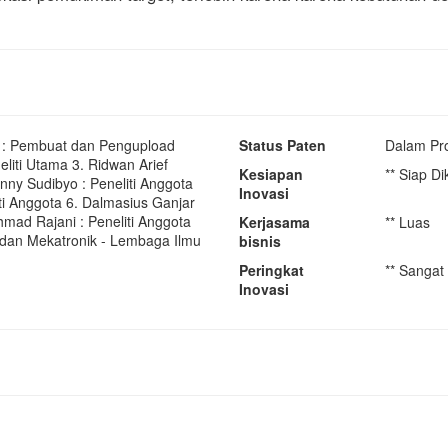
i : Pembuat dan Pengupload
Status Paten
Dalam Pr
eliti Utama 3. Ridwan Arief
Kesiapan
** Siap D
enny Sudibyo : Peneliti Anggota
Inovasi
iti Anggota 6. Dalmasius Ganjar
hmad Rajani : Peneliti Anggota
Kerjasama
** Luas
k dan Mekatronik - Lembaga Ilmu
bisnis
Peringkat
** Sangat
Inovasi