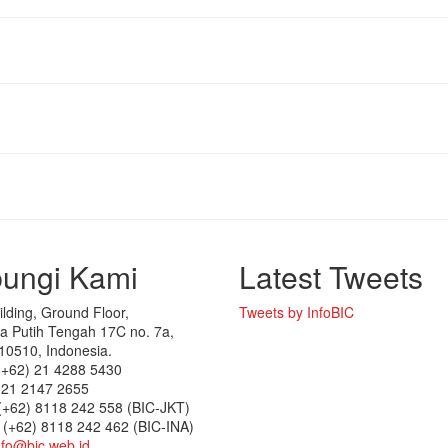
ungi Kami
Latest Tweets
lding, Ground Floor,
Tweets by InfoBIC
 Putih Tengah 17C no. 7a,
10510, Indonesia.
(+62) 21 4288 5430
) 21 2147 2655
 (+62) 8118 242 558 (BIC-JKT)
8118 242 462 (BIC-INA)
nfo@bic.web.id