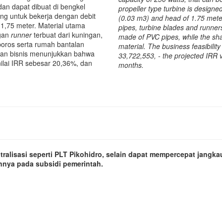
dan dapat dibuat di bengkel
propeller type turbine is designe
cang untuk bekerja dengan debit
(0.03 m3) and head of 1.75 meter
) 1,75 meter. Material utama
pipes, turbine blades and runners
ngan
runner
terbuat dari kuningan,
made of PVC pipes, while the sha
poros serta rumah bantalan
material. The business feasibilit
yakan bisnis menunjukkan bahwa
33,722,553, - the projected IRR 
ilai IRR sebesar 20,36%, dan
months.
ralisasi seperti PLT Pikohidro, selain dapat mempercepat jangkaua
nya pada subsidi pemerintah.