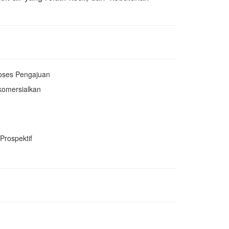
oses Pengajuan
ikomersialkan
 Prospektif