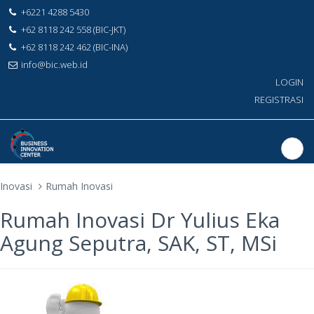
+6221 4288 5430
+62 8118 242 558 (BIC-JKT)
+62 8118 242 462 (BIC-INA)
info@bic.web.id
LOGIN
REGISTRASI
Inovasi
Rumah Inovasi
Rumah Inovasi Dr Yulius Eka
Agung Seputra, SAK, ST, MSi