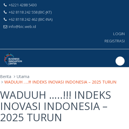
+6221 4288 5430
+62 8118 242 558 (BIC-JKT)
+62 8118 242 462 (BIC-INA)
info@bic.web.id
LOGIN
REGISTRASI
Berita
Utama
WADUUH …..!!! INDEKS INOVASI INDONESIA – 2025 TURUN
WADUUH …..!!! INDEKS
INOVASI INDONESIA –
2025 TURUN