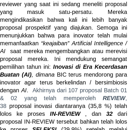
reviewer yang saat ini sedang meneliti proposal
yang masuk satu-persatu. Mereka
mengindikasikan bahwa kali ini lebih banyak
proposal prospektif yang diajukan. Semoga ini
menunjukkan bahwa para inovator telah mulai
memanfaatkan
“keajaiban” Artificial Intelligence /
AI
saat mereka mengembangkan atau merevisi
proposal mereka. Ini mendukung semangat
pemilihan tahun ini:
Inovasi di
Era Kecerdasan
Buatan (AI)
, dimana
BIC terus mendorong para
inovator agar terus berkelindan / bersimbiosis
dengan
AI
.
Akhirnya dari 107 proposal Batch 01
& 02 yang telah memperoleh
REVIEW
,
38
proposal inovasi diantaranya (35,8 %) telah
lolos ke proses
IN-REVIEW
, dan
32
dari
proposal IN-REVIEW tersebut bahkan telah lolos
ke proses
SELEKSI
(29,9%) setelah melalui