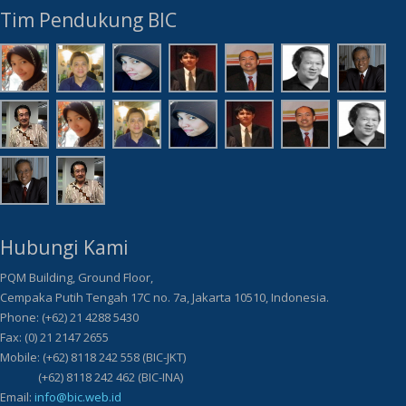
Tim Pendukung BIC
Hubungi Kami
PQM Building, Ground Floor,
Cempaka Putih Tengah 17C no. 7a, Jakarta 10510, Indonesia.
Phone: (+62) 21 4288 5430
Fax: (0) 21 2147 2655
Mobile: (+62) 8118 242 558 (BIC-JKT)
(+62) 8118 242 462 (BIC-INA)
Email:
info@bic.web.id