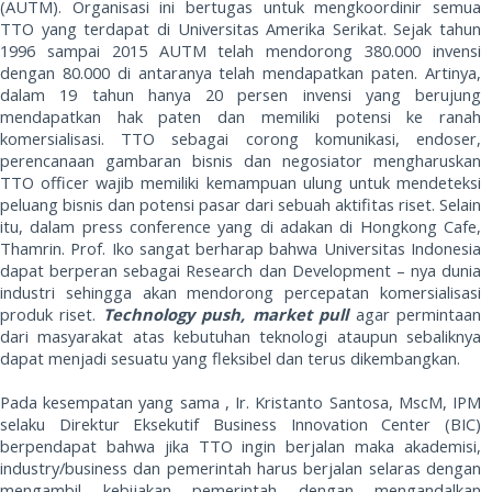
(AUTM). Organisasi ini bertugas untuk mengkoordinir semua
TTO yang terdapat di Universitas Amerika Serikat. Sejak tahun
1996 sampai 2015 AUTM telah mendorong 380.000 invensi
dengan 80.000 di antaranya telah mendapatkan paten. Artinya,
dalam 19 tahun hanya 20 persen invensi yang berujung
mendapatkan hak paten dan memiliki potensi ke ranah
komersialisasi. TTO sebagai corong komunikasi, endoser,
perencanaan gambaran bisnis dan negosiator mengharuskan
TTO officer wajib memiliki kemampuan ulung untuk mendeteksi
peluang bisnis dan potensi pasar dari sebuah aktifitas riset. Selain
itu, dalam press conference yang di adakan di Hongkong Cafe,
Thamrin. Prof. Iko sangat berharap bahwa Universitas Indonesia
dapat berperan sebagai Research dan Development – nya dunia
industri sehingga akan mendorong percepatan komersialisasi
produk riset.
Technology push, market pull
agar permintaan
dari masyarakat atas kebutuhan teknologi ataupun sebaliknya
dapat menjadi sesuatu yang fleksibel dan terus dikembangkan.
Pada kesempatan yang sama , Ir. Kristanto Santosa, MscM, IPM
selaku Direktur Eksekutif Business Innovation Center (BIC)
berpendapat bahwa jika TTO ingin berjalan maka akademisi,
industry/business dan pemerintah harus berjalan selaras dengan
mengambil kebijakan pemerintah dengan mengandalkan