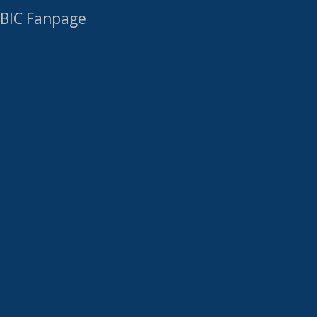
Phone: (+62) 21 4288 5430
Fax: (0) 21 2147 2655
Mobile: (+62) 8118 242 558 (BIC-JKT)
(+62) 8118 242 462 (BIC-INA)
Email:
info@bic.web.id
Latest Tweets
Tweets by InfoBIC
BIC Fanpage