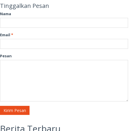
Kami menantikan komentar, usulan, kritik, maupun tawaran Anda ke
BICNETS.COM
,
di
info@bic.web.id
Salam Inovasi Indonesia!
Komentar
Belum ada komentar
Tinggalkan Pesan
Nama
Email
*
Pesan