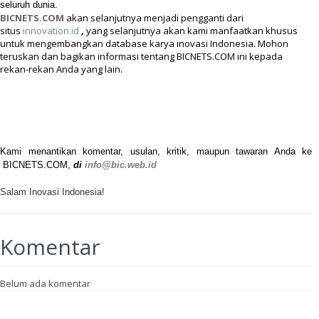
Dengan gembira kami memberitakan bahwa kita telah berhasil
mendaftarkan situs baru, sebagai wadah virtual khusus bagi komunitas
inovasi Indonesia di situs:
BICNETS.COM
. Wadah ini diharapkan nantinya
berkembang menjadi sarana komunikasi dan intermediasi untuk
pemanfaatan/hilirisasi karya-karya inovasi dari & di Indonesia, maupun dari
seluruh dunia.
BICNETS.COM
akan selanjutnya menjadi pengganti dari
situs
innovation.id
,
yang selanjutnya akan kami manfaatkan khusus
untuk mengembangkan database karya inovasi Indonesia. Mohon
teruskan dan bagikan informasi tentang
BICNETS.COM
ini kepada
rekan-rekan Anda yang lain.