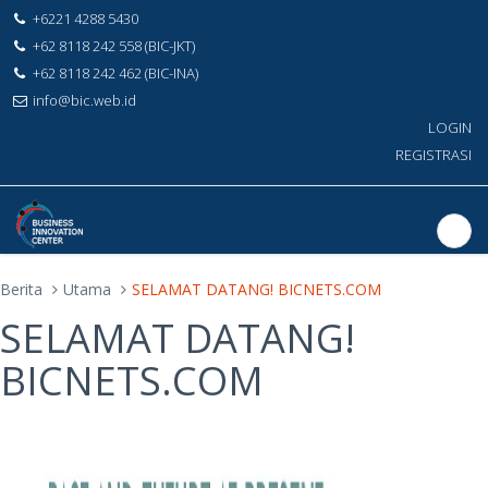
+6221 4288 5430
+62 8118 242 558 (BIC-JKT)
+62 8118 242 462 (BIC-INA)
info@bic.web.id
LOGIN
REGISTRASI
Berita
Utama
SELAMAT DATANG! BICNETS.COM
SELAMAT DATANG!
BICNETS.COM