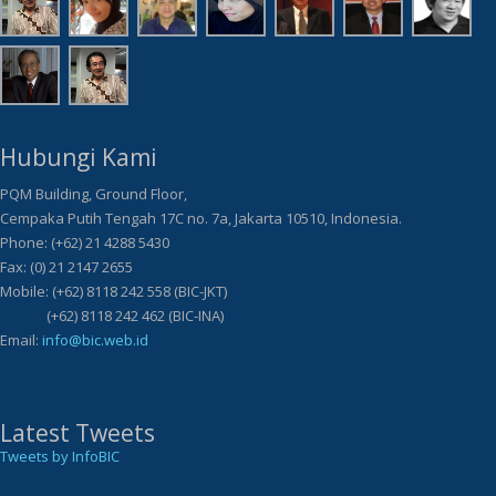
Tentang Kami
BIC adalah sebuah lembaga non profit yang bergerak dibidang inovasi
dan keilmuan. BIC adalah sebuah lembaga non profit yang bergerak
dibidang inovasi dan keilmuan.
Tim Pendukung BIC
Hubungi Kami
PQM Building, Ground Floor,
Cempaka Putih Tengah 17C no. 7a, Jakarta 10510, Indonesia.