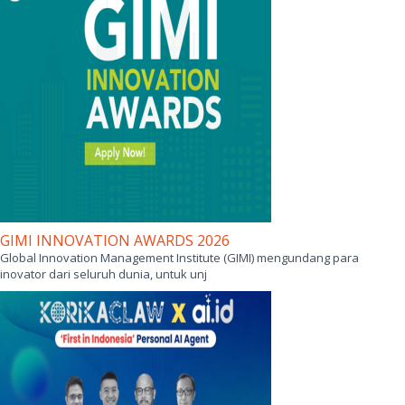
UPDATE: BATCH 02 DITUTUP BATCH 03 DIMULAI
Setelah berlangsung selama 4 (empat ) bulan penuh (April – Juli 2026);
pengajuan proposal inov