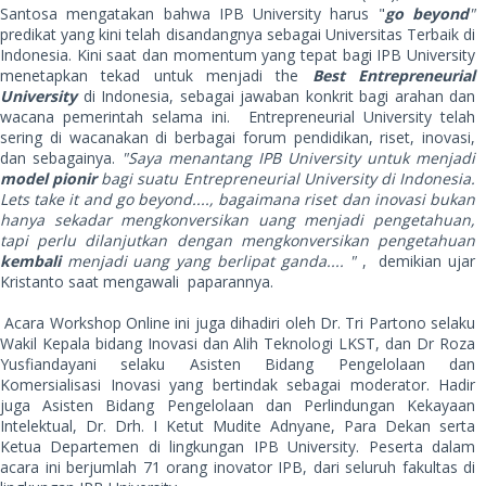
Santosa mengatakan bahwa IPB University harus "
go beyond
"
predikat yang kini telah disandangnya sebagai Universitas Terbaik di
Indonesia. Kini saat dan momentum yang tepat bagi IPB University
menetapkan tekad untuk menjadi the
Best Entrepreneurial
University
di Indonesia, sebagai jawaban konkrit bagi arahan dan
wacana pemerintah selama ini. Entrepreneurial University telah
sering di wacanakan di berbagai forum pendidikan, riset, inovasi,
dan sebagainya.
"Saya menantang IPB University untuk menjadi
model pionir
bagi suatu Entrepreneurial University di Indonesia.
Lets take it and go beyond...., bagaimana riset dan inovasi bukan
hanya sekadar mengkonversikan uang menjadi pengetahuan,
tapi perlu dilanjutkan dengan mengkonversikan pengetahuan
kembali
menjadi uang yang berlipat ganda.... "
, demikian ujar
Kristanto saat mengawali paparannya.
Acara Workshop Online ini juga dihadiri oleh Dr. Tri Partono selaku
Wakil Kepala bidang Inovasi dan Alih Teknologi LKST, dan Dr Roza
Yusfiandayani selaku Asisten Bidang Pengelolaan dan
Komersialisasi Inovasi yang bertindak sebagai moderator. Hadir
juga Asisten Bidang Pengelolaan dan Perlindungan Kekayaan
Intelektual, Dr. Drh. I Ketut Mudite Adnyane, Para Dekan serta
Ketua Departemen di lingkungan IPB University. Peserta dalam
acara ini berjumlah 71 orang inovator IPB, dari seluruh fakultas di