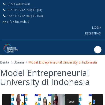
+6221 4288 5430
+62 8118 242 558 (BIC-JKT)
+62 8118 242 462 (BIC-INA)
info@bic.web.id
LOGIN
REGISTRASI
Berita
Utama
Model Entrepreneurial University di Indonesia
Model Entrepreneurial
University di Indonesia