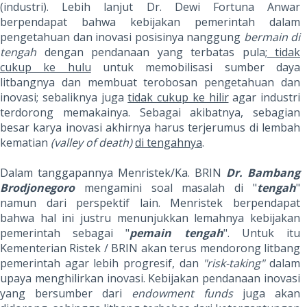
(industri). Lebih lanjut Dr. Dewi Fortuna Anwar
berpendapat bahwa kebijakan pemerintah dalam
pengetahuan dan inovasi posisinya nanggung
bermain di
tengah
dengan pendanaan yang terbatas pula;
tidak
cukup ke hulu
untuk memobilisasi sumber daya
litbangnya dan membuat terobosan pengetahuan dan
inovasi; sebaliknya juga
tidak cukup ke hilir
agar industri
terdorong memakainya. Sebagai akibatnya, sebagian
besar karya inovasi akhirnya harus terjerumus di lembah
kematian
(valley of death)
di tengahnya
.
Dalam tanggapannya Menristek/Ka. BRIN
Dr. Bambang
Brodjonegoro
mengamini soal masalah di "
tengah
"
namun dari perspektif lain. Menristek berpendapat
bahwa hal ini justru menunjukkan lemahnya kebijakan
pemerintah sebagai "
pemain tengah
". Untuk itu
Kementerian Ristek / BRIN akan terus mendorong litbang
pemerintah agar lebih progresif, dan
"risk-taking"
dalam
upaya menghilirkan inovasi. Kebijakan pendanaan inovasi
yang bersumber dari
endowment funds
juga akan