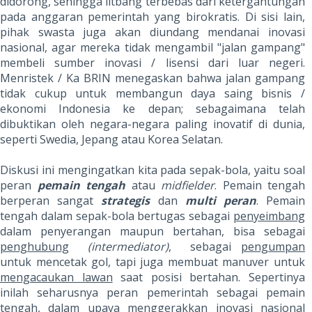
didorong, sehingga litbang terbebas dari ketergantungan
pada anggaran pemerintah yang birokratis. Di sisi lain,
pihak swasta juga akan diundang mendanai inovasi
nasional, agar mereka tidak mengambil "jalan gampang"
membeli sumber inovasi / lisensi dari luar negeri.
Menristek / Ka BRIN menegaskan bahwa jalan gampang
tidak cukup untuk membangun daya saing bisnis /
ekonomi Indonesia ke depan; sebagaimana telah
dibuktikan oleh negara-negara paling inovatif di dunia,
seperti Swedia, Jepang atau Korea Selatan.
Diskusi ini mengingatkan kita pada sepak-bola, yaitu soal
peran
pemain tengah
atau
midfielder
. Pemain tengah
berperan sangat
strategis
dan
multi peran
. Pemain
tengah dalam sepak-bola bertugas sebagai
penyeimbang
dalam penyerangan maupun bertahan, bisa sebagai
penghubung
(intermediator)
, sebagai
pengumpan
untuk mencetak gol, tapi juga membuat manuver untuk
mengacaukan lawan
saat posisi bertahan. Sepertinya
inilah seharusnya peran pemerintah sebagai pemain
tengah, dalam upaya menggerakkan inovasi nasional