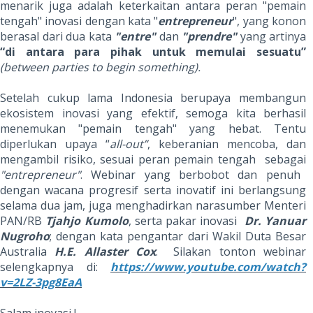
menarik juga adalah keterkaitan antara peran "pemain
tengah" inovasi dengan kata "
entrepreneur
", yang konon
berasal dari dua kata
"entre"
dan
"prendre"
yang artinya
“di antara para pihak untuk memulai sesuatu”
(between parties to begin something).
Setelah cukup lama Indonesia berupaya membangun
ekosistem inovasi yang efektif, semoga kita berhasil
menemukan "pemain tengah" yang hebat. Tentu
diperlukan upaya “
all-out”
, keberanian mencoba, dan
mengambil risiko, sesuai peran pemain tengah sebagai
"entrepreneur"
. Webinar yang berbobot dan penuh
dengan wacana progresif serta inovatif ini berlangsung
selama dua jam, juga menghadirkan narasumber Menteri
PAN/RB
Tjahjo Kumolo
, serta pakar inovasi
Dr. Yanuar
Nugroho
; dengan kata pengantar dari Wakil Duta Besar
Australia
H.E. Allaster Cox
. Silakan tonton webinar
selengkapnya di:
https://www.youtube.com/watch?
v=2LZ-3pg8EaA