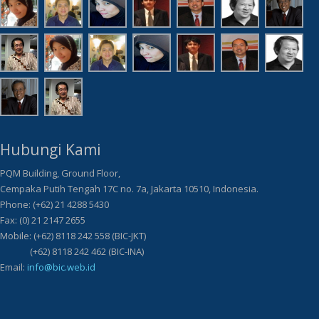
Hubungi Kami
PQM Building, Ground Floor,
Cempaka Putih Tengah 17C no. 7a, Jakarta 10510, Indonesia.
Phone: (+62) 21 4288 5430
Fax: (0) 21 2147 2655
Mobile: (+62) 8118 242 558 (BIC-JKT)
(+62) 8118 242 462 (BIC-INA)
Email:
info@bic.web.id