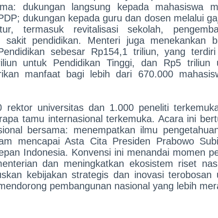
tama: dukungan langsung kepada mahasiswa me
LPDP; dukungan kepada guru dan dosen melalui gaj
ktur, termasuk revitalisasi sekolah, pengemb
ah sakit pendidikan. Menteri juga menekankan 
endidikan sebesar Rp154,1 triliun, yang terdiri 
iliun untuk Pendidikan Tinggi, dan Rp5 triliun 
ikan manfaat bagi lebih dari 670.000 mahasis
rektor universitas dan 1.000 peneliti terkemuka
apa tamu internasional terkemuka. Acara ini bert
asional bersama: menempatkan ilmu pengetahua
alam mencapai Asta Cita Presiden Prabowo Subi
depan Indonesia. Konvensi ini menandai momen pe
enterian dan meningkatkan ekosistem riset nasi
an kebijakan strategis dan inovasi terobosan 
 mendorong pembangunan nasional yang lebih mer