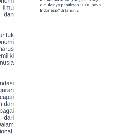
onomi
dimulainya pemilihan “100+ Inovasi
 ilmu
Indonesia” di tahun 2
i dan
untuk
onomi
harus
iliki
nusia
ndasi
garan
capai
an dan
bagai
 dari
Dalam
onal,