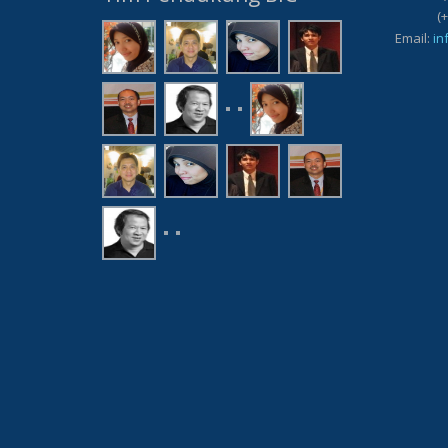
(+62) 8
Email:
in