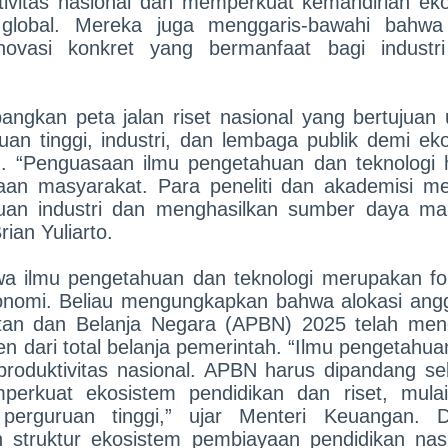
tivitas nasional dan memperkuat kemandirian ek
n global. Mereka juga menggaris-bawahi bahwa
novasi konkret yang bermanfaat bagi industr
ngkan peta jalan riset nasional yang bertujuan 
an tinggi, industri, dan lembaga publik demi ek
. “Penguasaan ilmu pengetahuan dan teknologi 
an masyarakat. Para peneliti dan akademisi mem
uan industri dan menghasilkan sumber daya ma
rian Yuliarto.
wa ilmu pengetahuan dan teknologi merupakan fo
ekonomi. Beliau mengungkapkan bahwa alokasi ang
tan dan Belanja Negara (APBN) 2025 telah men
en dari total belanja pemerintah. “Ilmu pengetahu
roduktivitas nasional. APBN harus dipandang se
perkuat ekosistem pendidikan dan riset, mulai
 perguruan tinggi,” ujar Menteri Keuangan. 
 struktur ekosistem pembiayaan pendidikan nasi