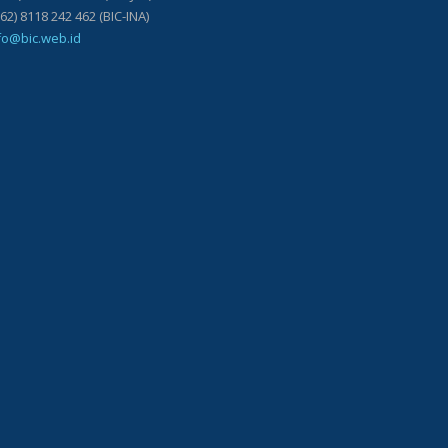
118 242 462 (BIC-INA)
fo@bic.web.id