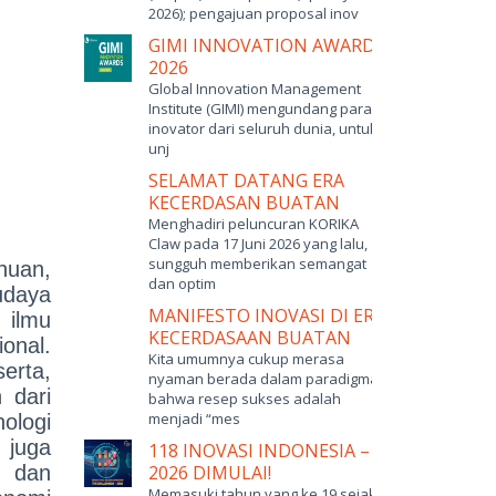
2026); pengajuan proposal inov
GIMI INNOVATION AWARDS
2026
Global Innovation Management
Institute (GIMI) mengundang para
inovator dari seluruh dunia, untuk
unj
SELAMAT DATANG ERA
KECERDASAN BUATAN
Menghadiri peluncuran KORIKA
Claw pada 17 Juni 2026 yang lalu,
sungguh memberikan semangat
huan,
dan optim
udaya
MANIFESTO INOVASI DI ERA
 ilmu
KECERDASAAN BUATAN
onal.
Kita umumnya cukup merasa
erta,
nyaman berada dalam paradigma
 dari
bahwa resep sukses adalah
menjadi “mes
ologi
, juga
118 INOVASI INDONESIA –
n dan
2026 DIMULAI!
Memasuki tahun yang ke 19 sejak