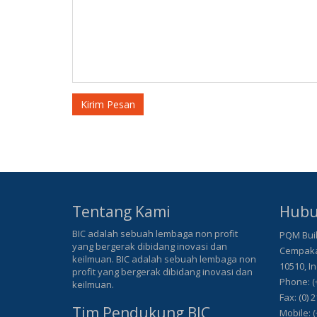
Kirim Pesan
Tentang Kami
Hubu
BIC adalah sebuah lembaga non profit
PQM Buil
yang bergerak dibidang inovasi dan
Cempaka 
keilmuan. BIC adalah sebuah lembaga non
10510, I
profit yang bergerak dibidang inovasi dan
Phone: (
keilmuan.
Fax: (0) 
Tim Pendukung BIC
Mobile: (