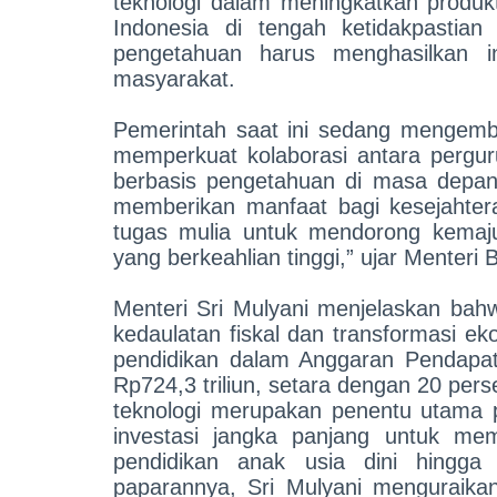
teknologi dalam meningkatkan produk
Indonesia di tengah ketidakpastia
pengetahuan harus menghasilkan i
masyarakat.
Pemerintah saat ini sedang mengemba
memperkuat kolaborasi antara perguru
berbasis pengetahuan di masa depan
memberikan manfaat bagi kesejahtera
tugas mulia untuk mendorong kemaj
yang berkeahlian tinggi,” ujar Menteri B
Menteri Sri Mulyani menjelaskan bah
kedaulatan fiskal dan transformasi 
pendidikan dalam Anggaran Pendapa
Rp724,3 triliun, setara dengan 20 pers
teknologi merupakan penentu utama p
investasi jangka panjang untuk mem
pendidikan anak usia dini hingga
paparannya, Sri Mulyani menguraikan