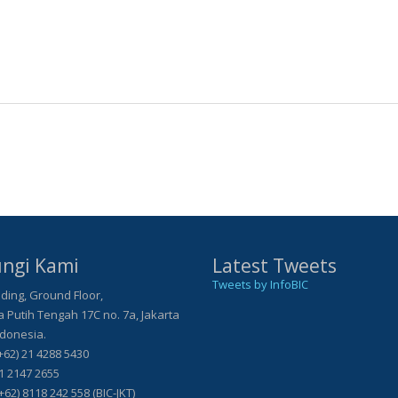
ngi Kami
Latest Tweets
Tweets by InfoBIC
ding, Ground Floor,
Putih Tengah 17C no. 7a, Jakarta
ndonesia.
+62) 21 4288 5430
21 2147 2655
+62) 8118 242 558 (BIC-JKT)