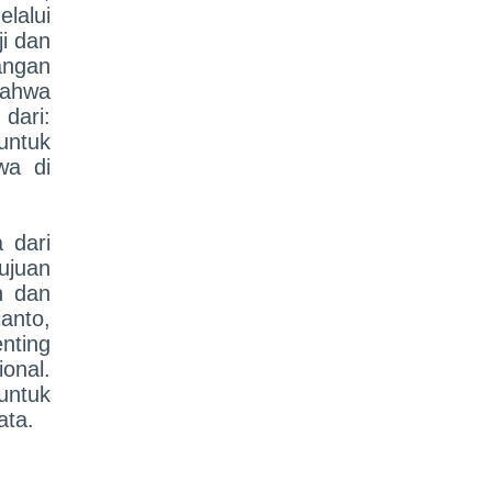
lalui
i dan
angan
bahwa
dari:
untuk
wa di
 dari
ujuan
n dan
anto,
nting
onal.
untuk
ata.