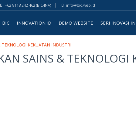
+62 8118 242 462 (BIC-INA)
info@bic.web.id
BIC
INNOVATION.ID
DEMO WEBSITE
SERI INOVASI I
 & TEKNOLOGI KEKUATAN INDUSTRI
IKAN SAINS & TEKNOLOGI