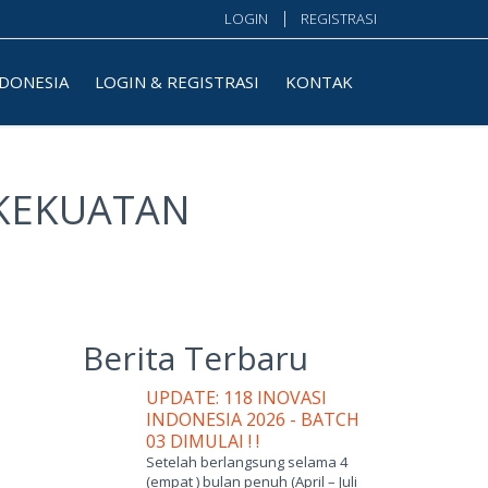
LOGIN
REGISTRASI
NDONESIA
LOGIN & REGISTRASI
KONTAK
 KEKUATAN
Berita Terbaru
UPDATE: 118 INOVASI
INDONESIA 2026 - BATCH
03 DIMULAI ! !
Setelah berlangsung selama 4
(empat ) bulan penuh (April – Juli