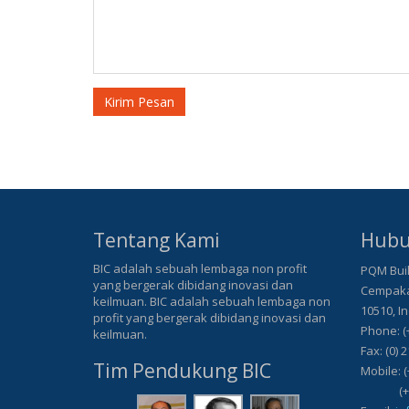
Kirim Pesan
Tentang Kami
Hubu
BIC adalah sebuah lembaga non profit
PQM Buil
yang bergerak dibidang inovasi dan
Cempaka 
keilmuan. BIC adalah sebuah lembaga non
10510, I
profit yang bergerak dibidang inovasi dan
Phone: (
keilmuan.
Fax: (0) 
Tim Pendukung BIC
Mobile: (
(+62) 8