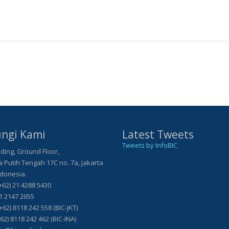
ngi Kami
Latest Tweets
Tweets by InfoBIC
ding, Ground Floor,
Putih Tengah 17C no. 7a, Jakarta
ndonesia.
+62) 21 4288 5430
21 2147 2655
+62) 8118 242 558 (BIC-JKT)
118 242 462 (BIC-INA)