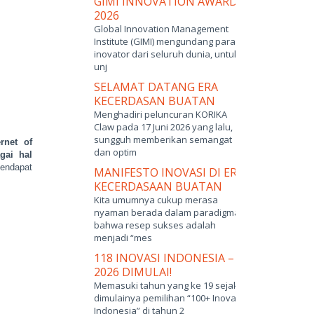
GIMI INNOVATION AWARDS
2026
Global Innovation Management
Institute (GIMI) mengundang para
inovator dari seluruh dunia, untuk
unj
SELAMAT DATANG ERA
KECERDASAN BUATAN
Menghadiri peluncuran KORIKA
Claw pada 17 Juni 2026 yang lalu,
sungguh memberikan semangat
ernet of
dan optim
gai hal
endapat
MANIFESTO INOVASI DI ERA
KECERDASAAN BUATAN
Kita umumnya cukup merasa
nyaman berada dalam paradigma
bahwa resep sukses adalah
menjadi “mes
118 INOVASI INDONESIA –
2026 DIMULAI!
Memasuki tahun yang ke 19 sejak
dimulainya pemilihan “100+ Inovasi
Indonesia” di tahun 2