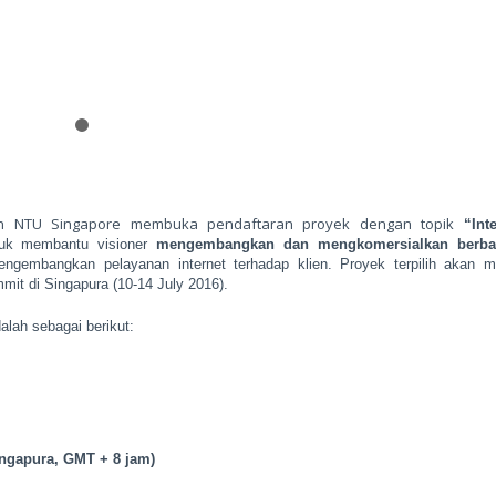
an NTU Singapore membuka pendaftaran proyek dengan topik
“Int
ntuk membantu visioner
mengembangkan dan mengkomersialkan
berba
gembangkan pelayanan internet terhadap klien. Proyek terpilih akan m
it di Singapura (10-14 July 2016).
alah sebagai berikut:
ngapura, GMT + 8 jam)