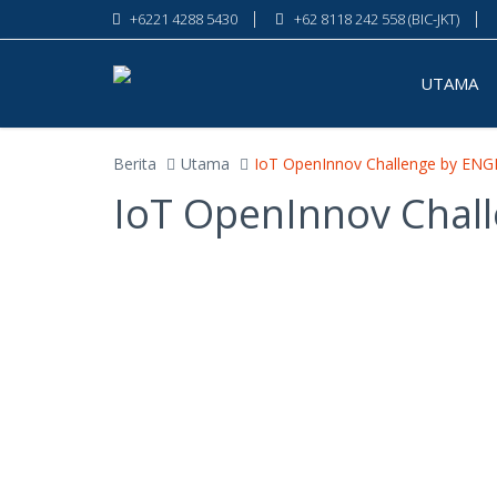
+6221 4288 5430
+62 8118 242 558 (BIC-JKT)
UTAMA
Berita
Utama
IoT OpenInnov Challenge by ENG
IoT OpenInnov Chal