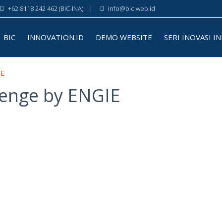
+62 8118 242 462 (BIC-INA)
info@bic.web.id
BIC
INNOVATION.ID
DEMO WEBSITE
SERI INOVASI I
IE
lenge by ENGIE