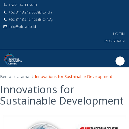
+6221 4288 5430
+62 8118 242 558 (BIC-JKT)
+62 8118 242 462 (BIC-INA)
info@bic.web.id
LOGIN
REGISTRASI
Berita
Utama
Innovations for Sustainable Development
Innovations for
Sustainable Development