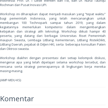
Indonesia: Prof. Dr. I Gede Wenten dari ITB, dan Dr. Nurul Taufiqu
Rochman dari Pusat Inovasi LIPI.
Workshop ini diharapkan dapat menjadi masukan yang "tepat waktu"
bagi pemerintah Indonesia, yang telah mencanangkan untuk
membangun 100 Technopark sampai tahun 2019, yang dalam
kegiatannya memerlukan kompetensi dalam mengembangkan
kebijakan dan strategi alih teknologi. Workshop diikuti hampir 40
peserta, yang datang dari berbagai Universitas Riset Pemerintah
maupun Swasta, Lembaga LitBang Kementerian, LitBang RistekDikti,
LitBang Daerah, pejabat di DitJen HKI, serta beberapa konsultan Paten
dan Oktrooi swasta.
Workshop diakhiri dengan presentasi dari setiap kelompok diskusi,
mengenai apa yang telah dipelajari selama workshop tersebut, dan
rencana serta strategi penerapannya di lingkungan kerja mereka
masing-masing.
(AMP-MDU-KS)
Komentar