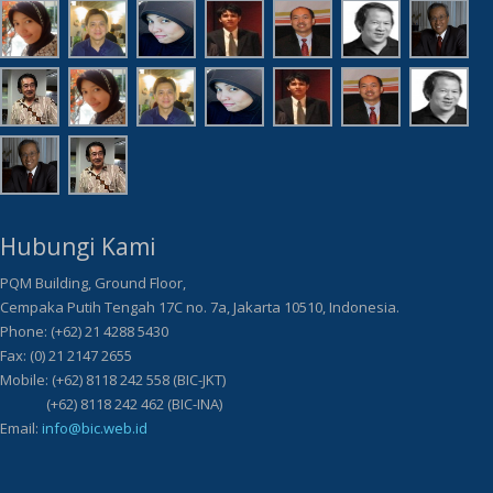
Hubungi Kami
PQM Building, Ground Floor,
Cempaka Putih Tengah 17C no. 7a, Jakarta 10510, Indonesia.
Phone: (+62) 21 4288 5430
Fax: (0) 21 2147 2655
Mobile: (+62) 8118 242 558 (BIC-JKT)
(+62) 8118 242 462 (BIC-INA)
Email:
info@bic.web.id