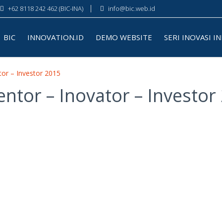
+62 8118 242 462 (BIC-INA)
info@bic.web.id
BIC
INNOVATION.ID
DEMO WEBSITE
SERI INOVASI I
tor – Investor 2015
ntor – Inovator – Investor