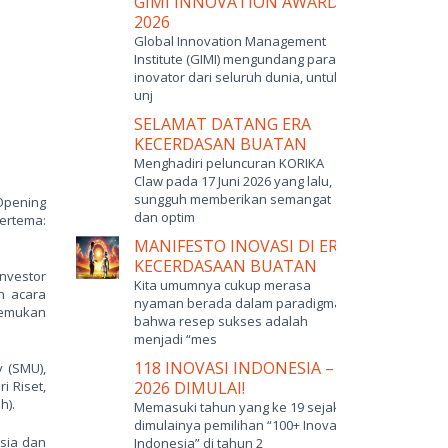
GIMI INNOVATION AWARDS
2026
Global Innovation Management
Institute (GIMI) mengundang para
inovator dari seluruh dunia, untuk
unj
SELAMAT DATANG ERA
KECERDASAN BUATAN
Menghadiri peluncuran KORIKA
Claw pada 17 Juni 2026 yang lalu,
sungguh memberikan semangat
Opening
dan optim
bertema:
MANIFESTO INOVASI DI ERA
KECERDASAAN BUATAN
Investor
Kita umumnya cukup merasa
n acara
nyaman berada dalam paradigma
rtemukan
bahwa resep sukses adalah
menjadi “mes
118 INOVASI INDONESIA –
 (SMU),
i Riset,
2026 DIMULAI!
h).
Memasuki tahun yang ke 19 sejak
dimulainya pemilihan “100+ Inovasi
sia dan
Indonesia” di tahun 2