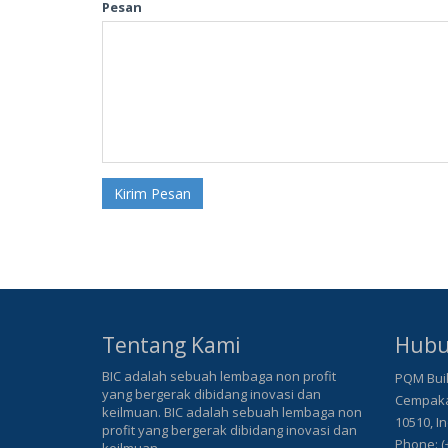
Pesan
Kirim Pesan
Tentang Kami
Hubu
BIC adalah sebuah lembaga non profit
PQM Buil
yang bergerak dibidang inovasi dan
Cempaka 
keilmuan. BIC adalah sebuah lembaga non
10510, I
profit yang bergerak dibidang inovasi dan
Phone: (