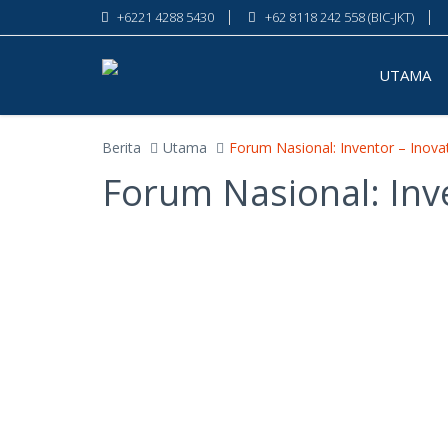
+6221 4288 5430
+62 8118 242 558 (BIC-JKT)
UTAMA
Berita
Utama
Forum Nasional: Inventor – Inova
Forum Nasional: Inve