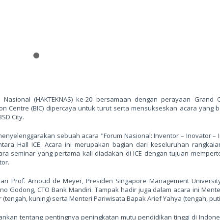
gi Nasional (HAKTEKNAS) ke-20 bersamaan dengan perayaan Grand 
tion Centre (BIC) dipercaya untuk turut serta mensukseskan acara yang 
SD City.
menyelenggarakan sebuah acara "Forum Nasional: Inventor – Inovator – 
ara Hall ICE. Acara ini merupakan bagian dari keseluruhan rangkaia
 acara seminar yang pertama kali diadakan di ICE dengan tujuan mempe
tor.
dari Prof. Arnoud de Meyer, Presiden Singapore Management University
o Godong, CTO Bank Mandiri. Tampak hadir juga dalam acara ini Menter
engah, kuning) serta Menteri Pariwisata Bapak Arief Yahya (tengah, puti
an tentang pentingnya peningkatan mutu pendidikan tinggi di Indone