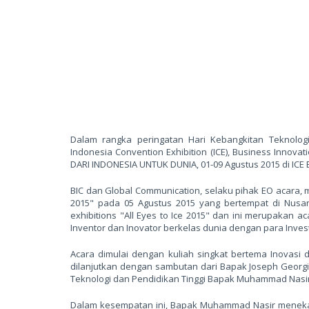
Dalam rangka peringatan Hari Kebangkitan Teknolo
Indonesia Convention Exhibition (ICE), Business Innova
DARI INDONESIA UNTUK DUNIA, 01-09 Agustus 2015 di ICE B
BIC dan Global Communication, selaku pihak EO acara, 
2015" pada 05 Agustus 2015 yang bertempat di Nusant
exhibitions "All Eyes to Ice 2015" dan ini merupakan
Inventor dan Inovator berkelas dunia dengan para Inves
Acara dimulai dengan kuliah singkat bertema Inovasi 
dilanjutkan dengan sambutan dari Bapak Joseph Georgin
Teknologi dan Pendidikan Tinggi Bapak Muhammad Nasir (t
Dalam kesempatan ini, Bapak Muhammad Nasir menekank