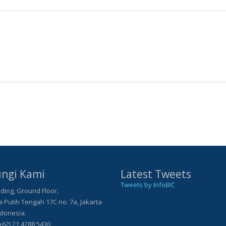
ngi Kami
Latest Tweets
Tweets by InfoBIC
ding, Ground Floor,
Putih Tengah 17C no. 7a, Jakarta
ndonesia.
+62) 21 4288 5430