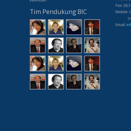
keilmuan.
Fax: (0) 
Tim Pendukung BIC
Mobile: (
(+62) 8
Email:
in