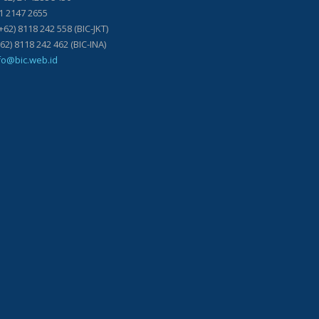
21 2147 2655
+62) 8118 242 558 (BIC-JKT)
118 242 462 (BIC-INA)
fo@bic.web.id